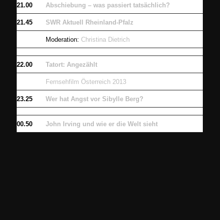
21.00
Abschiebung – was passiert tatsächlich?
21.45
SWR Aktuell Rheinland-Pfalz
Moderation:
Christina Dietrich
22.00
Tatort: Angezählt
Fernsehfilm Österreich 2013
23.25
Wer hat Angst vor Sibylle Berg?
00.50
John Irving und wie er die Welt sieht