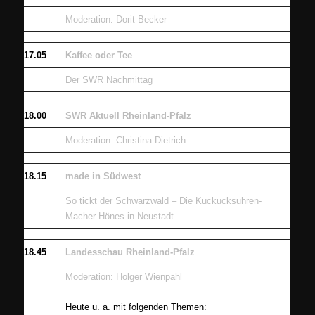
Moderation: Dorit Becker
17.05
Kaffee oder Tee
Der SWR Nachmittag
18.00
SWR Aktuell Rheinland-Pfalz
Moderation: Christina Dietrich
18.15
made in Südwest
So tickt der Schwarzwald – Die Kuckucksuhren-
Macher Hönes in Neustadt
18.45
Landesschau Rheinland-Pfalz
Moderation: Holger Wienpahl
Heute u. a. mit folgenden Themen: