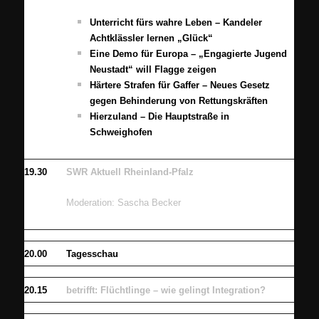
Unterricht fürs wahre Leben – Kandeler
Achtklässler lernen „Glück“
Eine Demo für Europa – „Engagierte Jugend
Neustadt“ will Flagge zeigen
Härtere Strafen für Gaffer – Neues Gesetz
gegen Behinderung von Rettungskräften
Hierzuland – Die Hauptstraße in
Schweighofen
19.30
SWR Aktuell Rheinland-Pfalz
Moderation: Sascha Becker
20.00
Tagesschau
20.15
betrifft: Flüchtlinge – wie gelingt Integration?