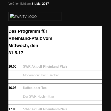
Veröffentlicht am
31. Mai 2017
Das Programm für
Rheinland-Pfalz vom
Mittwoch, den
31.5.17
16.00
SWR Aktuell Rheinland-Pfalz
Moderation: Dorit Becker
16.05
Kaffee oder Tee
Der SWR Nachmittag
17.00
SWR Aktuell Rheinland-Pfalz