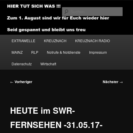
Zum
primären
Such
Inhalt
springen
NEWSHOUSE.MEDIA
Hauptmenü
EXTRAWELLE
KREUZNACH
KREUZNACH RADIO
MAINZ
RLP
Notrufe & Notdienste
Impressum
Datenschutz
Wirtschaft
Beitragsnavigation
←
Vorheriger
Nächster
→
HEUTE im SWR-
FERNSEHEN -31.05.17-