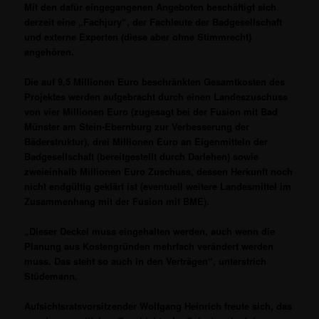
Mit den dafür eingegangenen Angeboten beschäftigt sich
derzeit eine „Fachjury“, der Fachleute der Badgesellschaft
und externe Experten (diese aber ohne Stimmrecht)
angehören.
Die auf 9,5 Millionen Euro beschränkten Gesamtkosten des
Projektes werden aufgebracht durch einen Landeszuschuss
von vier Millionen Euro (zugesagt bei der Fusion mit Bad
Münster am Stein-Ebernburg zur Verbesserung der
Bäderstruktur), drei Millionen Euro an Eigenmitteln der
Badgesellschaft (bereitgestellt durch Darlehen) sowie
zweieinhalb Millionen Euro Zuschuss, dessen Herkunft noch
nicht endgültig geklärt ist (eventuell weitere Landesmittel im
Zusammenhang mit der Fusion mit BME).
„Dieser Deckel muss eingehalten werden, auch wenn die
Planung aus Kostengründen mehrfach verändert werden
muss. Das steht so auch in den Verträgen“, unterstrich
Stüdemann.
Aufsichtsratsvorsitzender Wolfgang Heinrich freute sich, das