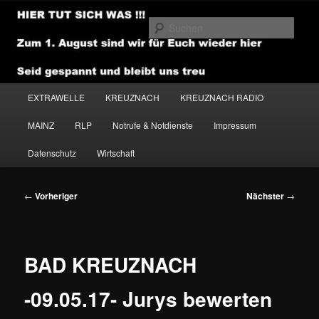
Zum
primären
Such
Inhalt
springen
NEWSHOUSE.MEDIA
Hauptmenü
EXTRAWELLE
KREUZNACH
KREUZNACH RADIO
MAINZ
RLP
Notrufe & Notdienste
Impressum
Datenschutz
Wirtschaft
Beitragsnavigation
←
Vorheriger
Nächster
→
BAD KREUZNACH
-09.05.17- Jurys bewerten