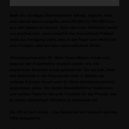
Nach den künftigen Betriebskosten befragt, sagte er, dass
man derzeit davon ausgehe, etwa 200.000 bis 300.000 Euro
pro Jahr sparen zu können. Denn das neue Hallenbad werde
nur geöffnet sein, wenn zeitglich das benachbarte Freibad
nicht zur Verfügung stehe, also in der Regel vom Herbst bis
zum Frühjahr oder bei sehr unfreundlichem Wetter.
Oberbürgermeisterin Dr. Heike Kaster-Meurer freute sich,
dass bei der Präsentation deutlich wurde, wie viel
planerische Vorarbeit schon geleistet ist. Sie sei froh, dass
das Hallenbad in der Kilianstraße noch in Betreib sei,
solange Schulen darauf noch für ihren Schwimmunterricht
angewiesen seien. Sie dankte Geschäftsführer Stüdemann
und seinem Team für die gute Vorarbeit für das Projekt, das
an einem schwierigen Standort zu realisieren sei.
Die OB ist sich sicher: „Das Salinental wird dadurch auf alle
Fälle aufgewertet.“