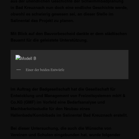
aus der unendlichen Geschichte der Schwimmbadplanung
in Bad Kreuznach nun doch eine endliche Geschichte werde,
obwohl es schwierig gewesen sei, an dieser Stelle im
Salinental das Projekt zu planen.
Mit Blick auf den Bauvorbescheid dankte er dem städtischen
Bauamt für die geleistete Unterstützung.
Einer der beiden Entwürfe
Im Auftrag der Badgesellschaft hat die Gesellschaft für
Entwicklung und Management von Freizeitsystemen mbH &
Co.KG (GMF) im Vorfeld eine Bedarfsanalyse und
Machbarkeitsstudie für den Neubau eines
Hallenbads/Kombibads im Salinental Bad Kreuznach erstellt.
Bei dieser Untersuchung, die auch die Wünsche von
Vereinen und Schulen eingebunden hat, wurde folgender