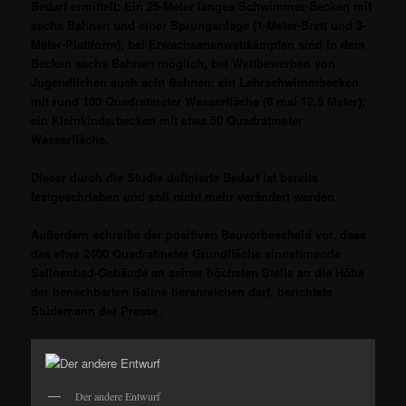
Bedarf ermittelt: Ein 25-Meter langes Schwimmer-Becken mit
sechs Bahnen und einer Sprunganlage (1-Meter-Brett und 3-
Meter-Plattform); bei Erwachsenenwettkämpfen sind in dem
Becken sechs Bahnen möglich, bei Wettbewerben von
Jugendlichen auch acht Bahnen; ein Lehrschwimmbecken
mit rund 100 Quadratmeter Wasserfläche (8 mal 12,5 Meter);
ein Kleinkinderbecken mit etwa 50 Quadratmeter
Wasserfläche.
Dieser durch die Studie definierte Bedarf ist bereits
festgeschrieben und soll nicht mehr verändert werden.
Außerdem schreibe der positiven Bauvorbescheid vor, dass
das etwa 2400 Quadratmeter Grundfläche einnehmende
Salinenbad-Gebäude an seiner höchsten Stelle an die Höhe
der benachbarten Saline heranreichen darf, berichtete
Stüdemann der Presse.
Der andere Entwurf