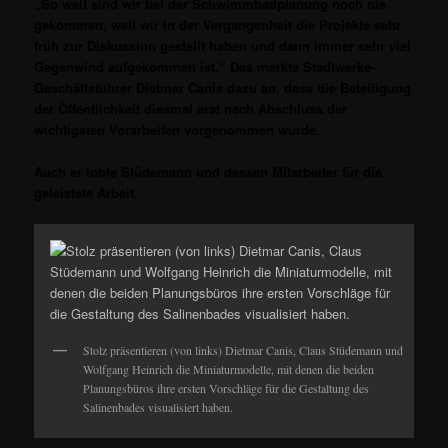
„So weit sind wir bei der Schwimmbadplanung noch nie
gekommen, weil wir in der Vergangenheit die Projekte sehr
früh zur Diskussion gestellt haben und dann immer sehr viel
Gegenwind aufgekommen ist.“ Das merkte Stadtwerke-
Geschäftsführer Dietmar Canis dazu an, dass die Beteiligung
der Öffentlichkeit diesmal erst nach Abschluss der
wichtigsten Vorarbeiten vorgenommen wurde.
Auch er lobte Stüdemann und dessen Mitarbeiter für die
geleistete Arbeit.
Stolz präsentieren (von links) Dietmar Canis, Claus Stüdemann und
Wolfgang Heinrich die Miniaturmodelle, mit denen die beiden
Planungsbüros ihre ersten Vorschläge für die Gestaltung des
Salinenbades visualisiert haben.