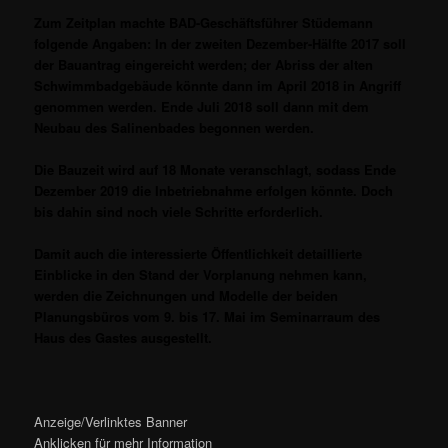
Zum Zeitplan machte BAD-Geschäftsführer Stüdemann
folgende Angaben: In der zweiten Dezember-Hälfte 2017 soll
der Bauantrag eingereicht werden; der Abriss der alten
Schwimmbadgebäude könnte dann im April 2018 in Angriff
genommen werden. Ende Juli 2018 soll dann mit dem
Neubau des Salinenbades begonnen werden.
Die Bauzeit wird auf 18 Monate veranschlagt, sodass Ende
Dezember 2019 die Inbetriebnahme erfolgen könnte. Doch
bis dahin sind noch viele Schritte erforderlich.
Damit auch die interessierte Öffentlichkeit detaillierte
Einblicke in den Stand der Vorplanung nehmen kann,
werden die Zeichnungen und Modelle der beiden
Planungsbüros vom 9. bis 17. Mai im Seminarraum des
Haus des Gastes ausgestellt.
Anzeige/Verlinktes Banner
Anklicken für mehr Information