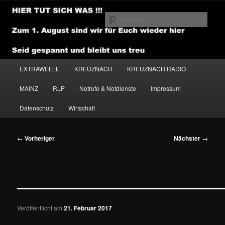
Zum
primären
Such
Inhalt
springen
NEWSHOUSE.MEDIA
Hauptmenü
EXTRAWELLE
KREUZNACH
KREUZNACH RADIO
MAINZ
RLP
Notrufe & Notdienste
Impressum
Datenschutz
Wirtschaft
Beitragsnavigation
←
Vorheriger
Nächster
→
———————————————
Veröffentlicht am
21. Februar 2017