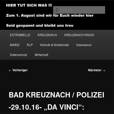
Zum
primären
Such
Inhalt
springen
NEWSHOUSE.MEDIA
Hauptmenü
EXTRAWELLE
KREUZNACH
KREUZNACH RADIO
MAINZ
RLP
Notrufe & Notdienste
Impressum
Datenschutz
Wirtschaft
Beitragsnavigation
←
Vorheriger
Nächster
→
BAD KREUZNACH / POLIZEI
-29.10.16- „DA VINCI“: