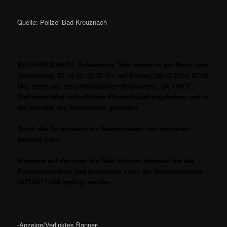
Quelle: Polizei Bad Kreuznach
BAD KREUZNACH. Unbekannte Täter haben in der Nacht vom
Donnerstag, 27.10.16, 23:30 Uhr auf Freitag ,28.10.2016, 07:00
Uhr, einen vor dem italienischen Restaurant „DA VINCI“
(Salinenstraße) befindlichen Blumenkübel angehoben und in
die Scheibe des Restaurants geworfen.
Durch die Tat entstand ein Sachschaden von mehreren
tausend Euro.
Hinweise auf den oder die Täter können jederzeit bei der
Polizeiinspektion Bad Kreuznach unter der Telefonnummer
0671/8811-100 getätigt werden.
-Anzeige/Verlinktes Banner-