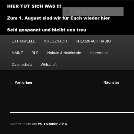
Zum
primären
Such
Inhalt
springen
NEWSHOUSE.MEDIA
Hauptmenü
EXTRAWELLE
KREUZNACH
KREUZNACH RADIO
MAINZ
RLP
Notrufe & Notdienste
Impressum
Datenschutz
Wirtschaft
Beitragsnavigation
←
Vorheriger
Nächster
→
———————————————
Veröffentlicht am
25. Oktober 2016