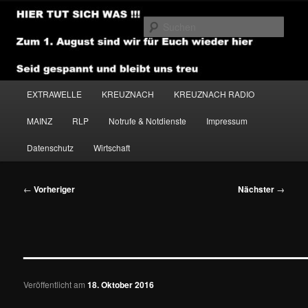
Zum
primären
Such
Inhalt
springen
NEWSHOUSE.MEDIA
Hauptmenü
EXTRAWELLE
KREUZNACH
KREUZNACH RADIO
MAINZ
RLP
Notrufe & Notdienste
Impressum
Datenschutz
Wirtschaft
Beitragsnavigation
←
Vorheriger
Nächster
→
———————————————
Veröffentlicht am
18. Oktober 2016