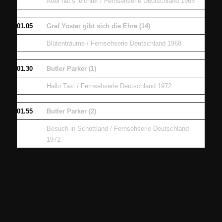
Adel hat’s leichter / Fernsehserie Deutschland 1968
01.05
Graf Yoster gibt sich die Ehre (14)
Blütenträume / Fernsehserie Deutschland 1968
01.30
Butler Parker (1)
Hallo Taxi / Fernsehserie Deutschland 1972
01.55
Butler Parker (2)
Besuch in Schottland / Fernsehserie Deutschland
1972