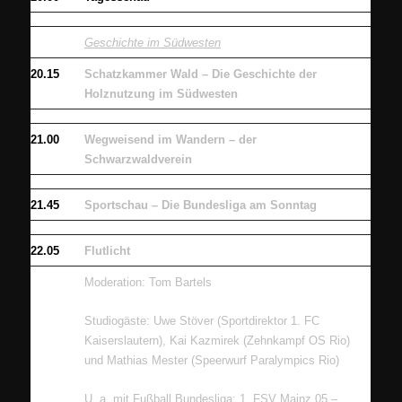
Geschichte im Südwesten
20.15
Schatzkammer Wald – Die Geschichte der
Holznutzung im Südwesten
21.00
Wegweisend im Wandern – der
Schwarzwaldverein
21.45
Sportschau – Die Bundesliga am Sonntag
22.05
Flutlicht
Moderation: Tom Bartels
Studiogäste: Uwe Stöver (Sportdirektor 1. FC
Kaiserslautern), Kai Kazmirek (Zehnkampf OS Rio)
und Mathias Mester (Speerwurf Paralympics Rio)
U. a. mit Fußball Bundesliga: 1. FSV Mainz 05 –