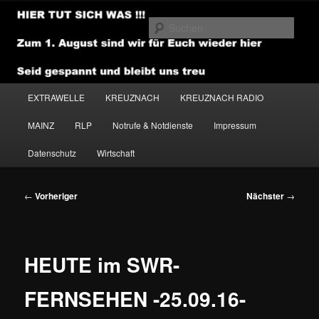
Zum
primären
Such
Inhalt
springen
NEWSHOUSE.MEDIA
Hauptmenü
EXTRAWELLE
KREUZNACH
KREUZNACH RADIO
MAINZ
RLP
Notrufe & Notdienste
Impressum
Datenschutz
Wirtschaft
Beitragsnavigation
←
Vorheriger
Nächster
→
HEUTE im SWR-
FERNSEHEN -25.09.16-