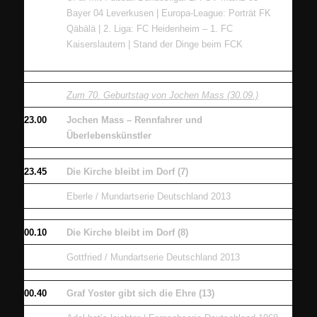
Bayer 04 Leverkusen | Europa-League: Porträt FK
Qäbälä | 2. Liga: FC Heidenheim – 1. FC
Kaiserslautern | Stand der Dinge beim FCK
Zum 70. Geburtstag von Jochen Mass (30.09.)
23.00
Jochen Mass – Rennfahrer und
Überlebenskünstler
23.45
Die Kirche bleibt im Dorf (7)
Eberle / Mundartserie Deutschland 2013
00.10
Die Kirche bleibt im Dorf (8)
Gottfried / Mundartserie Deutschland 2013
00.40
Graf Yoster gibt sich die Ehre (13)