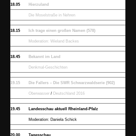
18.05
Hierzuland
Die Moselstraße in Nehren
18.15
Ich trage einen großen Namen (578)
Moderation: Wieland Backes
18.45
Bekannt im Land
Denkmal-Geschichten
19.15
Die Fallers – Die SWR Schwarzwaldserie (902)
Oberwasser
/
Deutschland 2016
19.45
Landesschau aktuell Rheinland-Pfalz
Moderation: Daniela Schick
20.00
Tagesschau