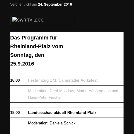
Veröffentlicht am
24. September 2016
Das Programm für
Rheinland-Pfalz vom
Sonntag, den
25.9.2016
16.00
Festumzug 171. Cannstatter Volksfest
Moderation: Gerd Motzkus, Martin Häußermann und
Hans-Peter Fischer
18.00
Landesschau aktuell Rheinland-Pfalz
Moderation: Daniela Schick