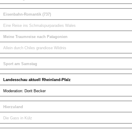
Eisenbahn-Romantik (737)
Eine Reise ins Schmalspurparadies Wales
Meine Traumreise nach Patagonien
Allein durch Chiles grandiose Wildnis
Sport am Samstag
Landesschau aktuell Rheinland-Pfalz
Moderation: Dorit Becker
Hierzuland
Die Gass in Külz