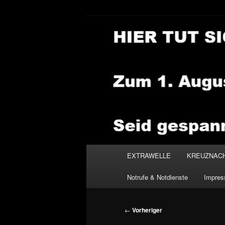
Zum
primären
Inhalt
NEWSHOUSE
springen
Hauptmenü
EXTRAWELLE
KREUZNAC
Notrufe & Notdienste
Impre
Beitragsnavigation
←
Vorheriger