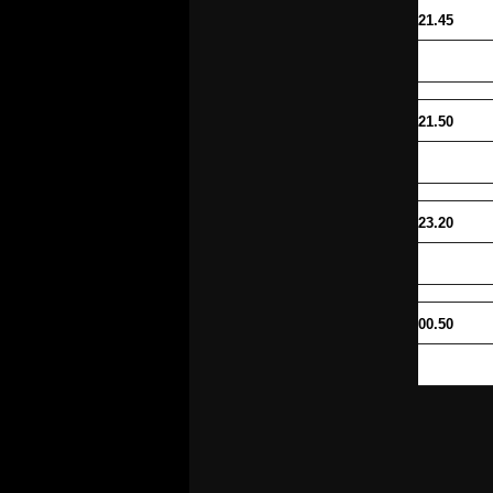
21.45
21.50
23.20
00.50