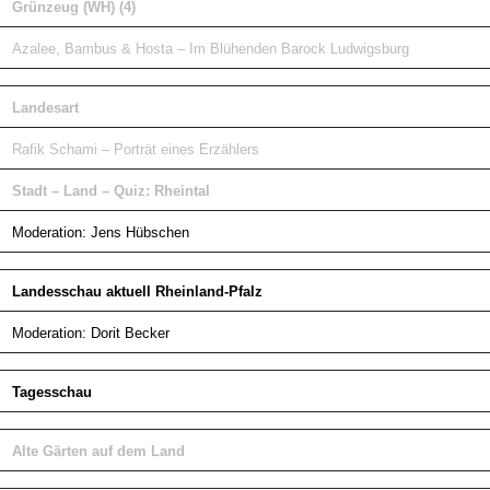
Grünzeug (WH) (4)
Azalee, Bambus & Hosta – Im Blühenden Barock Ludwigsburg
Landesart
Rafik Schami – Porträt eines Erzählers
Stadt – Land – Quiz: Rheintal
Moderation: Jens Hübschen
Landesschau aktuell Rheinland-Pfalz
Moderation: Dorit Becker
Tagesschau
Alte Gärten auf dem Land