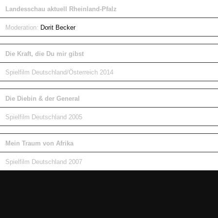
Landesschau aktuell Rheinland-Pfalz
Moderation:
Dorit Becker
Die Kraft, die Du mir gibst
Spielfilm Deutschland/Österreich 2014
Die Diebin & der General
Spielfilm Deutschland 2005
Mein Traum von Afrika
Spielfilm Deutschland 2007