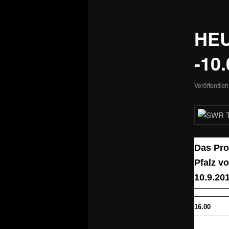
HE
-10.
Veröffentlic
Das Pro
Pfalz v
10.9.20
16.00