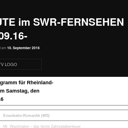
UTE im SWR-FERNSEHEN
09.16-
ht am
10. September 2016
gramm für Rheinland-
om Samstag, den
16
Eisenbahn-Romantik (405)
Mt. Washington – das letzte Zahnradabenteuer