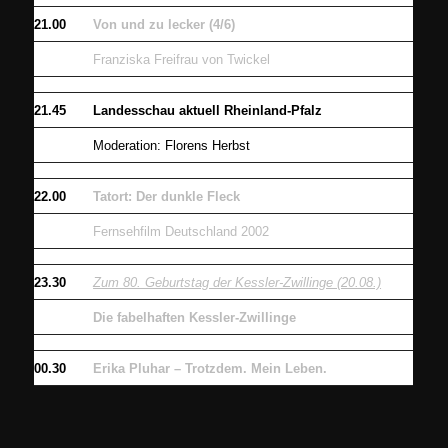
21.00
Von und zu lecker (4/6)
Franziska Freifrau von Twickel
21.45
Landesschau aktuell Rheinland-Pfalz
Moderation: Florens Herbst
22.00
Tatort: Der dunkle Fleck
Fernsehfilm Deutschland 2002
23.30
Zum 80. Geburtstag der Kessler-Zwillinge (20.08.)
Die fabelhaften Kessler-Zwillinge
00.30
Erika Pluhar – Trotzdem. Mein Leben.