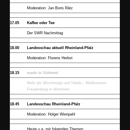
Moderation: Jan Boris Rätz
17.05
Kaffee oder Tee
Der SWR Nachmittag
18.00
Landesschau aktuell Rheinland-Pfalz
Moderation: Florens Herbst
18.15
made in Südwest
Mehr als Wischmopp und Vileda – Weltkonzern
Freudenberg in Weinheim
18.45
Landesschau Rheinland-Pfalz
Moderation: Holger Wienpahl
Heute u.a. mit folgenden Themen: