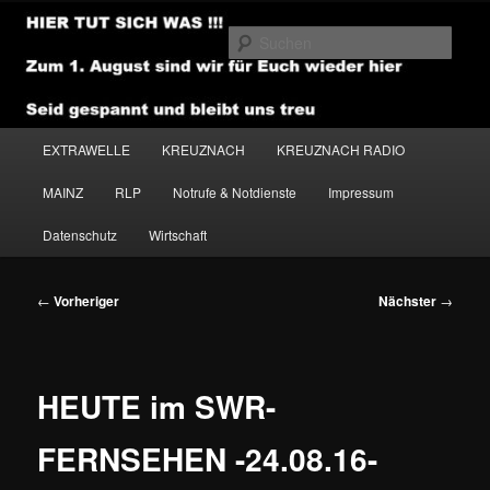
Zum
primären
Such
Inhalt
springen
NEWSHOUSE.MEDIA
Hauptmenü
EXTRAWELLE
KREUZNACH
KREUZNACH RADIO
MAINZ
RLP
Notrufe & Notdienste
Impressum
Datenschutz
Wirtschaft
Beitragsnavigation
←
Vorheriger
Nächster
→
HEUTE im SWR-
FERNSEHEN -24.08.16-