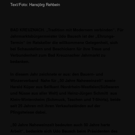
Text/Foto: Hansjörg Rehbein
BAD KREUZNACH. „Tradition mit Modernem verbinden“. Für
Jahrmarktsbürgermeister Udo Bausch ist der „Ehrungs-
Termin“ im Ratskeller die willkommene Gelegenheit, sich
bei Schaustellern und Beschickern für ihre Treue und
Verbundenheit zum Bad Kreuznacher Jahrmarkt zu
bedanken.
In diesem Jahr zeichnete er aus: den Bauern- und
Winzerverband Nahe für „50 Jahre Naheweinzelt“ sowie
Harald Küper aus Selfkant /Nordrhein-Westfalen(Süßwaren
und Nüsse aus aller Welt) und Heinz-Jürgen Schmitt aus
Klein-Winternheim (Schmuck, Taschen und T-Shirts), beide
seit 25 Jahren mit ihren Verkaufsständen auf der
Pfingstwiese dabei.
„50 Jahre Naheweinzelt bedeuten auch 50 Jahre harte
Arbeit“, bedankte sich Udo Bausch beim Präsidenten des