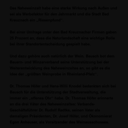
Das Naheweinzelt habe eine starke Wirkung nach Außen und
sei als Werbefaktor für den Jahrmarkt und die Stadt Bad
Kreuznach ein „Riesenpfund“.
Bei einer Umfrage unter den Bad Kreuznacher Firmen gaben
25 Prozent an, dass die Naturlandschaft eine wichtige Rolle
bei ihrer Standortentscheidung gespielt habe.
Und dazu gehöre auch natürlich der Wein. Bausch bot dem
Bauern- und Winzerverband seine Unterstützung bei der
Weiterentwicklung des Naheweinzeltes an, so gibt es die
Idee der „größten Weinprobe in Rheinland-Pfalz“.
Dr. Thomas Höfer und Hans-Willi Knodel bedankten sich bei
Bausch für die Unterstützung der Stadtverwaltung, die
immer ein „offenes Ohr“ habe. Dr. Thomas Höfer erinnerte
an die drei Väter des Naheweinzeltes: Verbands-
Geschäftsführer Dr. Rudolf Radtke, seinen Vater als
damaligen Präsidenten, Dr. Josef Höfer, und Ökonomierat
Egon Anheuser, als Vorsitzender des Weinausschusses.