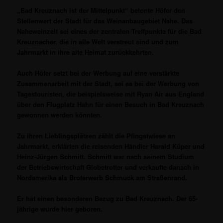
„Bad Kreuznach ist der Mittelpunkt“ betonte Höfer den
Stellenwert der Stadt für das Weinanbaugebiet Nahe. Das
Naheweinzelt sei eines der zentralen Treffpunkte für die Bad
Kreuznacher, die in alle Welt verstreut sind und zum
Jahrmarkt in ihre alte Heimat zurückkehrten.
Auch Höfer setzt bei der Werbung auf eine verstärkte
Zusammenarbeit mit der Stadt, sei es bei der Werbung von
Tagestouristen, die beispielsweise mit Ryan Air aus England
über den Flugplatz Hahn für einen Besuch in Bad Kreuznach
gewonnen werden könnten.
Zu ihren Lieblingsplätzen zählt die Pfingstwiese an
Jahrmarkt, erklärten die reisenden Händler Harald Küper und
Heinz-Jürgen Schmitt. Schmitt war nach seinem Studium
der Betriebswirtschaft Globetrotter und verkaufte danach in
Nordamerika als Broterwerb Schmuck am Straßenrand.
Er hat einen besonderen Bezug zu Bad Kreuznach. Der 65-
jährige wurde hier geboren.