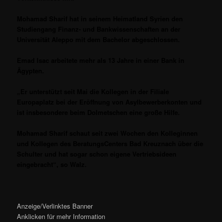
Mohamad Sharif hat in seinem Heimatland Syrien den
Studiengang Finanz- und Bankwissenschaften an der
Universität Aleppo mit dem Bachelor abgeschlossen.
Emad Isac arbeitete mehr als 13 Jahre in einer Bank in
Ägypten.
„Er unterstützt seit Mai die Kollegen in der Filiale
Europaplatz bei der Eröffnung von Asylbewerberkonten und
ist insbesondere beim Dolmetschen eine große Hilfe.
Mohamad Sharif schaut seit zwei Wochen den Kolleginnen
und Kollegen des BeratungsCenters Bad Kreuznach über die
Schulter und hat sogar schon eigene Vertriebsideen
eingebracht“, so Walz.
Anzeige/Verlinktes Banner
Anklicken für mehr Information