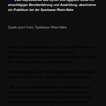
einschlägiger Berufserfahrung und Ausbildung, absolvieren
ein Praktikum bei der Sparkasse Rhein-Nahe
Quelle (auch Foto): Sparkasse Rhein-Nahe
MAINZ. Asylbewerber können seit 1. August 2015 leichter ein
Praktikum machen. Aufgrund der geänderten
Beschäftigungsordnung muss die Bundesagentur für Arbeit
dem seit dieser Zeit nicht mehr zustimmen.
Die Bundesregierung will damit Asylsuchende unterstützen.
Sie sollen schnell in den Arbeitsmarkt integriert werden.
„Bis zu diesem Zeitpunkt musste die Bundesagentur für
Arbeit bei Asylbewerbern einem Praktikum zustimmen.
Voraussetzung war, dass für das konkrete Praktikum kein
deutscher Praktikant oder EU-Bürger in Frage kommt“,