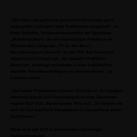
„Wir haben die geänderte gesetzliche Grundlage gerne
aufgegriffen und haben zwei Praktikanten eingestellt“, so
Peter Scholten, Vorstandsvorsitzender der Sparkasse.
„Mohamad Sharif, der ein dreiwöchiges Praktikum im
Rahmen des Lehrgangs „Fit für den Beruf –
Berufsbezogenes Deutsch“ an der VHS Bad Kreuznach
absolviert und Emad Isac, der dasselbe Praktikum
absolviert, allerdings eingebettet in eine halbjährliche
bezahlte Teilzeitbeschäftigung in unserem Hause“, so
Scholten weiter.
„Die beiden Praktikanten erhalten Einblicke in die hiesigen
Arbeitsstrukturen und Serviceangebote einer Sparkasse“
ergänzt Rolf Walz, Bereichsleiter Personal. „So können sie
sich für Ihre berufliche Perspektiven in Deutschland weiter
qualifizieren.“
Beide sind seit 2014 in Deutschland und bringen
Vorkenntnisse mit.