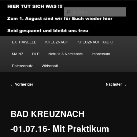
Zum
primären
Such
Inhalt
springen
NEWSHOUSE.MEDIA
Hauptmenü
EXTRAWELLE
KREUZNACH
KREUZNACH RADIO
MAINZ
RLP
Notrufe & Notdienste
Impressum
Datenschutz
Wirtschaft
Beitragsnavigation
←
Vorheriger
Nächster
→
BAD KREUZNACH
-01.07.16- Mit Praktikum