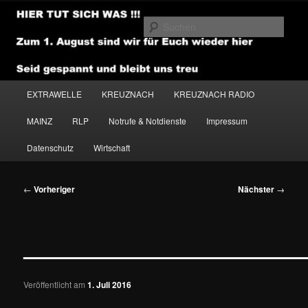
Zum
primären
Such
Inhalt
springen
NEWSHOUSE.MEDIA
Hauptmenü
EXTRAWELLE
KREUZNACH
KREUZNACH RADIO
MAINZ
RLP
Notrufe & Notdienste
Impressum
Datenschutz
Wirtschaft
Beitragsnavigation
←
Vorheriger
Nächster
→
———————————————
Veröffentlicht am
1. Juli 2016