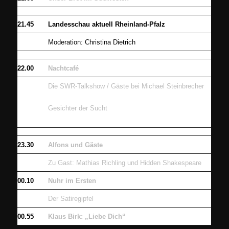
21.45
Landesschau aktuell Rheinland-Pfalz
Moderation: Christina Dietrich
22.00
Nachtcafé
Die SWR-Talkshow / Gäste bei Michael Steinbrecher
Gesichter der Sucht
23.30
Alfons und Gäste
Zu Gast: Mathias Richling und Hidden Shakespeare
00.10
Nuhr im Ersten
Der Satiregipfel
00.55
Klaus Birk: „Liebe Dich“