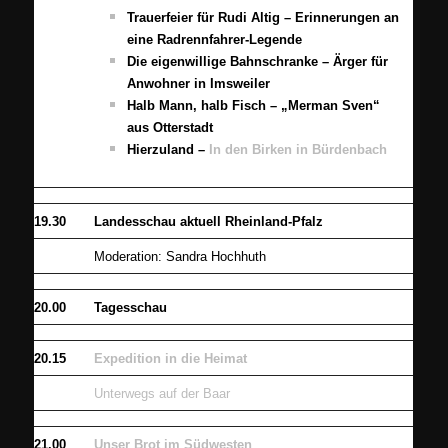
Trauerfeier für Rudi Altig – Erinnerungen an
eine Radrennfahrer-Legende
Die eigenwillige Bahnschranke – Ärger für
Anwohner in Imsweiler
Halb Mann, halb Fisch – „Merman Sven“
aus Otterstadt
Hierzuland –
In den Birken in Bürdenbach
19.30
Landesschau aktuell Rheinland-Pfalz
Moderation: Sandra Hochhuth
20.00
Tagesschau
20.15
Expedition in die Heimat
Unterwegs auf der Baar
21.00
Unser Brot im Südwesten