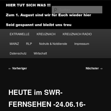
Zum
primären
Such
Inhalt
springen
NEWSHOUSE.MEDIA
Hauptmenü
EXTRAWELLE
KREUZNACH
KREUZNACH RADIO
MAINZ
RLP
Notrufe & Notdienste
Impressum
Datenschutz
Wirtschaft
Beitragsnavigation
←
Vorheriger
Nächster
→
HEUTE im SWR-
FERNSEHEN -24.06.16-