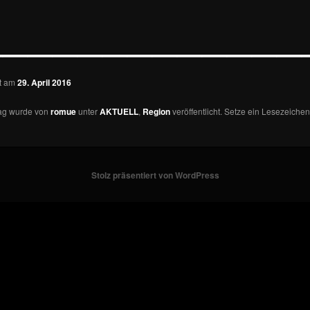
—————————————
ht am
29. April 2016
rag wurde von
romue
unter
AKTUELL
,
Region
veröffentlicht. Setze ein Lesezeichen
Stolz präsentiert von WordPress