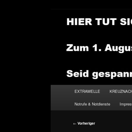
Zum
primären
Inhalt
NEWSHOUSE
springen
Hauptmenü
EXTRAWELLE
KREUZNAC
Notrufe & Notdienste
Impre
Beitragsnavigation
←
Vorheriger