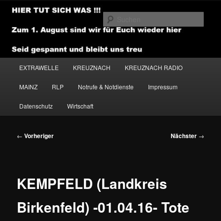
Zum
primären
Such
Inhalt
springen
NEWSHOUSE.MEDIA
Hauptmenü
EXTRAWELLE
KREUZNACH
KREUZNACH RADIO
MAINZ
RLP
Notrufe & Notdienste
Impressum
Datenschutz
Wirtschaft
Beitragsnavigation
←
Vorheriger
Nächster
→
KEMPFELD (Landkreis
Birkenfeld) -01.04.16- Tote