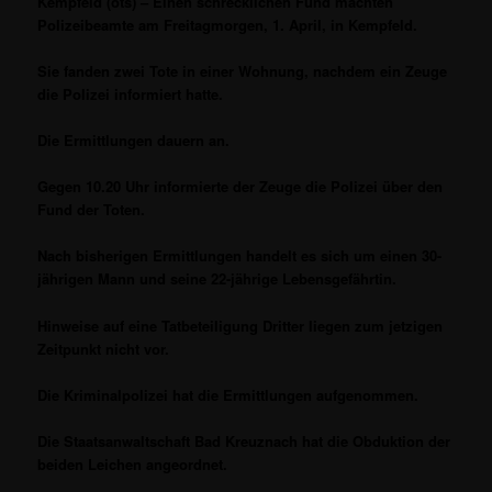
Kempfeld (ots) – Einen schrecklichen Fund machten
Polizeibeamte am Freitagmorgen, 1. April, in Kempfeld.
Sie fanden zwei Tote in einer Wohnung, nachdem ein Zeuge
die Polizei informiert hatte.
Die Ermittlungen dauern an.
Gegen 10.20 Uhr informierte der Zeuge die Polizei über den
Fund der Toten.
Nach bisherigen Ermittlungen handelt es sich um einen 30-
jährigen Mann und seine 22-jährige Lebensgefährtin.
Hinweise auf eine Tatbeteiligung Dritter liegen zum jetzigen
Zeitpunkt nicht vor.
Die Kriminalpolizei hat die Ermittlungen aufgenommen.
Die Staatsanwaltschaft Bad Kreuznach hat die Obduktion der
beiden Leichen angeordnet.