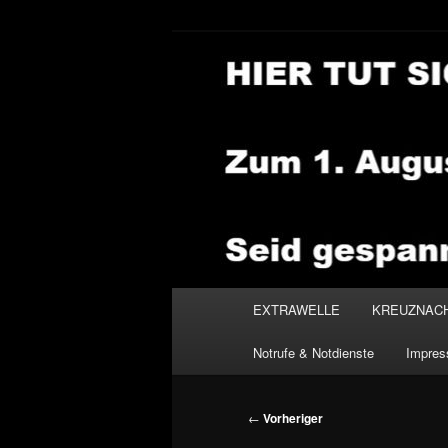
Zum
primären
Inhalt
NEWSHOUSE
springen
Hauptmenü
EXTRAWELLE
KREUZNAC
Notrufe & Notdienste
Impre
Beitragsnavigation
←
Vorheriger