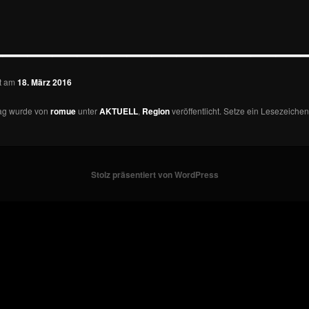
—————————————
ht am
18. März 2016
rag wurde von
romue
unter
AKTUELL
,
Region
veröffentlicht. Setze ein Lesezeichen
Stolz präsentiert von WordPress