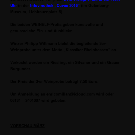
Uhr
in der
Infovinothek „Cuvée 2016“
(im Gutenberg-
Museum, Liebfrauenplatz 5).
Die beiden WEINELF-Profis geben kunstvolle und
genussreiche Ein- und Ausblicke.
Winzer Philipp Wittmann bietet die begleitende 3er-
Weinprobe unter dem Motto „Klassiker Rheinhessen“ an.
Verkostet werden ein Riesling, ein Silvaner und ein Grauer
Burgunder.
Der Preis der 3-er Weinprobe beträgt 7,50 Euro.
Um Anmeldung an enricomillan@icloud.com wird oder
06131 – 2401007 wird gebeten.
VORSCHAU MÄRZ