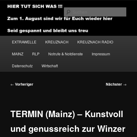
Zum
primären
Such
Inhalt
springen
NEWSHOUSE.MEDIA
Hauptmenü
EXTRAWELLE
KREUZNACH
KREUZNACH RADIO
MAINZ
RLP
Notrufe & Notdienste
Impressum
Datenschutz
Wirtschaft
Beitragsnavigation
←
Vorheriger
Nächster
→
TERMIN (Mainz) – Kunstvoll
und genussreich zur Winzer