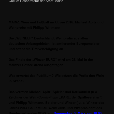
Quelle: Ressereferat der Stadt Mainz
MAINZ. Wein und Fußball im Cuvée 2016: Michael Apitz und
Weinprobe mit Philipp Wittmann
Die „WEINELF“ Deutschland, Weinprofis aus allen
deutschen Anbaugebieten, ist amtierender Europameister
und strebt die Titelverteidigung an.
Das Finale der „Winzer EURO“ wird am 28. Mai
in der
Mainzer Coface Arena ausgetragen.
Was erwartet das Publikum? Wie setzen die Profis den Wein
in Szene?
Das verraten Michael Apitz, Spieler und Karikaturist (u.a.
Zeichner der Wein-Comic-Figur „KARL, der Spätlesereiter“)
und Philipp
Wittmann, Spieler und Winzer ( u. a. Winzer des
Jahres 2014 Gault Millau WeinGuide und Vizepräsident des
Bundesverbandes VDP),
am
Donnerstag, 3. März, um 18.00