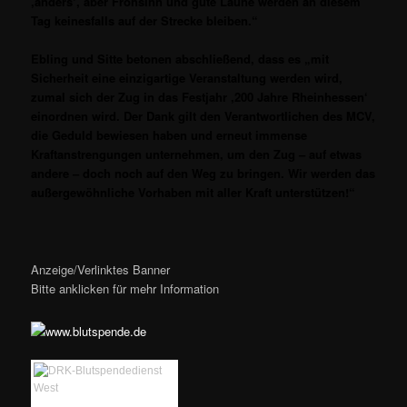
,anders‘, aber Frohsinn und gute Laune werden an diesem
Tag keinesfalls auf der Strecke bleiben.“
Ebling und Sitte betonen abschließend, dass es „mit
Sicherheit eine einzigartige Veranstaltung werden wird,
zumal sich der Zug in das Festjahr ,200 Jahre Rheinhessen‘
einordnen wird. Der Dank gilt den Verantwortlichen des MCV,
die Geduld bewiesen haben und erneut immense
Kraftanstrengungen unternehmen, um den Zug – auf etwas
andere – doch noch auf den Weg zu bringen. Wir werden das
außergewöhnliche Vorhaben mit aller Kraft unterstützen!“
Anzeige/Verlinktes Banner
Bitte anklicken für mehr Information