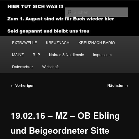
Zum
primären
Such
Inhalt
springen
NEWSHOUSE.MEDIA
Hauptmenü
EXTRAWELLE
KREUZNACH
KREUZNACH RADIO
MAINZ
RLP
Notrufe & Notdienste
Impressum
Datenschutz
Wirtschaft
Beitragsnavigation
←
Vorheriger
Nächster
→
19.02.16 – MZ – OB Ebling
und Beigeordneter Sitte