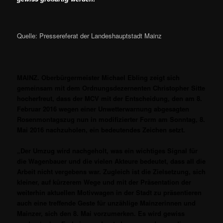
Quelle: Pressereferat der Landeshauptstadt Mainz
MAINZ. Oberbürgermeister Michael Ebling zeigt sich
gemeinsam mit dem Ordnungsdezernenten Christopher Sitte
hocherfreut, dass der MCV mit der Entscheidung, den am 8.
Februar 2016 wegen einer Unwetterwarnung abgesagten
Rosenmontagszug nun in modifizierter Form am Sonntag, 8.
Mai 2016 nachzuholen, ein bedeutendes Zeichen setzt.
„Der Umzug wird nachgeholt, was ein wichtiges Signal für
die Wagenbauer und die vielen Akteure bedeutet, dass all die
Arbeit nicht vergebens war. Zugleich ist die Zielsetzung, sich
kleiner, auf kürzerem Wege und mit der Präsentation der
weiterhin aktuellen Motivwagen in der Stadt zu präsentieren
auch eine treffende Geste für unzählige Mainzerinnen und
Mainzer, sich den 8. Mai vorzumerken. Es wird gewiss