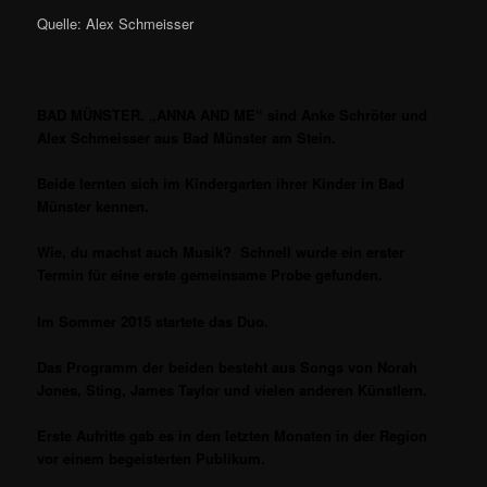
Quelle: Alex Schmeisser
BAD MÜNSTER. „ANNA AND ME“ sind Anke Schröter und
Alex Schmeisser aus Bad Münster am Stein.
Beide lernten sich im Kindergarten ihrer Kinder in Bad
Münster kennen.
Wie, du machst auch Musik? Schnell wurde ein erster
Termin für eine erste gemeinsame Probe gefunden.
Im Sommer 2015 startete das Duo.
Das Programm der beiden besteht aus Songs von Norah
Jones, Sting, James Taylor und vielen anderen Künstlern.
Erste Aufritte gab es in den letzten Monaten in der Region
vor einem begeisterten Publikum.