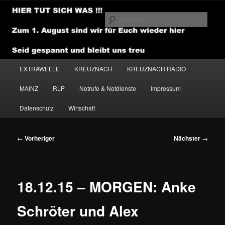
Zum
primären
Such
Inhalt
springen
NEWSHOUSE.MEDIA
Hauptmenü
EXTRAWELLE
KREUZNACH
KREUZNACH RADIO
MAINZ
RLP
Notrufe & Notdienste
Impressum
Datenschutz
Wirtschaft
Beitragsnavigation
←
Vorheriger
Nächster
→
18.12.15 – MORGEN: Anke
Schröter und Alex