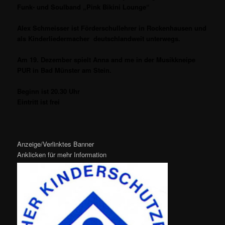
Funk- und Soulband „Pink Bikini Lounge“
Alex Schmeisser ist Förderschullehrer in Rockenhausen und
als Kinderliedermacher deutschlandweit unterwegs.
Am 19. Dezember spielt Anna and me in der Musikkneipe
PUR in Bad Münster am Stein.
Beginn ist 20.30 Uhr
Eintritt ist frei
Anzeige/Verlinktes Banner
Anklicken für mehr Information