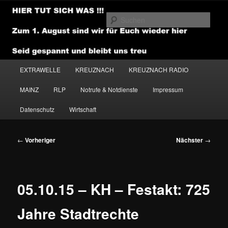
Zum
primären
Such
Inhalt
springen
NEWSHOUSE.MEDIA
Hauptmenü
EXTRAWELLE
KREUZNACH
KREUZNACH RADIO
MAINZ
RLP
Notrufe & Notdienste
Impressum
Datenschutz
Wirtschaft
Beitragsnavigation
←
Vorheriger
Nächster
→
05.10.15 – KH – Festakt: 725
Jahre Stadtrechte