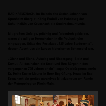
BAD KREUZNACH. Im Beisein des Grafen Johann von
Sponheim übergibt König Rudolf von Habsburg der
Schultheißin von Crucenach die Stadtrechtsurkunde.
Mit großem Gefolge, prächtig und farbenfroh gekleidet,
waren die adligen Herrschaften in die Pauluskirche
eingezogen, Stätte des Festaktes „725 Jahre Stadtrechte“,
dessen Abschluss ein kurzes historisches Schauspiel war.
„Glanz und Elend, Aufstieg und Niedergang, Stolz und
Demut. All das haben die Stadt und ihre Bürger in den
vergangenen 725 Jahren erlebt“, sagte Oberbürgermeisterin
Dr. Heike Kaster-Meurer in ihrer Begrüßung. Heute ist Bad
Kreuznach ein großes attraktives Mittelzentrum am Rande
der Metropolregion Rhein-Main.