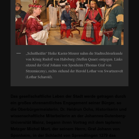
„Schultheißin“ Heike Kaster-Meurer nahm die Stadtrechtsurkunde
von König Rudolf von Habsburg (Steffen Quaer) entgegen. Links
sitzend der Graf Johann von Sponheim (Thomas Graf von
Strzemieczny), rechts stehend der Herold Lothar von Swartzenvelt
(Lothar Scharold).
Das gesellschaftliche Leben der Stadt werde getragen durch
ein großes ehrenamtliches Engagement seiner Bürger, so
die Oberbürgermeisterin. Dr. Heidrun Ochs, Historikerin und
wissenschaftliche Mitarbeiterin an der Johannes-Gutenberg-
Universität Mainz, begann ihren Vortrag mit dem tapferen
Metzger Michel Mort, der seinem Herrn, Graf Johann von
Sponheim, in der Schlacht von Sprendlingen 1279 das