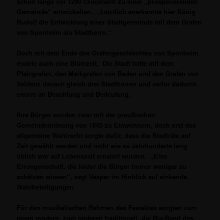
schon lange vor 1290 Crucenach zu einer „prosperierenden
Gemeinde“ entwickelten. „Letztlich anerkannte hier König
Rudolf die Entwicklung einer Stadtgemeinde mit dem Grafen
von Sponheim als Stadtherrn.“
Doch mit dem Ende des Grafengeschlechtes von Sponheim
endete auch eine Blütezeit. Die Stadt hatte mit dem
Pfalzgrafen, den Markgrafen von Baden und den Grafen von
Veldenz danach gleich drei Stadtherren und verlor dadurch
enorm an Beachtung und Bedeutung.
Ihre Bürger wurden zwar mit der preußischen
Gemeindeordnung von 1845 zu Einwohnern, doch erst das
allgemeine Wahlrecht sorgte dafür, dass die Stadträte auf
Zeit gewählt werden und nicht wie es Jahrhunderte lang
üblich war auf Lebenszeit ernannt wurden. „Eine
Errungenschaft, die leider die Bürger immer weniger zu
schätzen wissen“, sagt Vesper im Hinblick auf sinkende
Wahlbeteiligungen.
Für den musikalischen Rahmen des Festaktes sorgten zum
einen modern, zum anderen traditionell, die Big-Band des