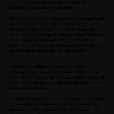
Leben rettete, und so für einen Meilenstein in der
Entwicklung Crucenachs zur Stadt sorgte.
Die Treue des Grafen zum König war ein wesentlicher Grund,
warum Rudolf von Habsburg am 9. Januar 1290 mit einer
Urkunde Crucenach und seinen Bürger die Stadtrechte
verlieh. Dies war allerdings der Abschluss eines Prozesses,
den die Grafen Sponheim einleiteten, in dem sie den
Bewohnern des Ortes zunehmend mehr Rechte gewährten,
was durch die Urkunden von 1248,1279 und 1277
dokumentiert ist.
Im Rahmen der gräflichen Herrschaft gab es für die
„Bürgergemeinde“ ein gewisse Selbstverwaltung und ein
Marktrecht, Schöffen und Geschworene urteilten im Streitfall,
persönliche Rechte gab es damals nicht, frei waren nur die
Adligen und Geistlichen.
In seinem Vortrag würdigte Dr. Michael Vesper, Vorsitzender
des Vereins für Heimatkunde in Stadt und Landkreis Bad
Kreuznach, die Verdienste der Grafen von Sponheim, die