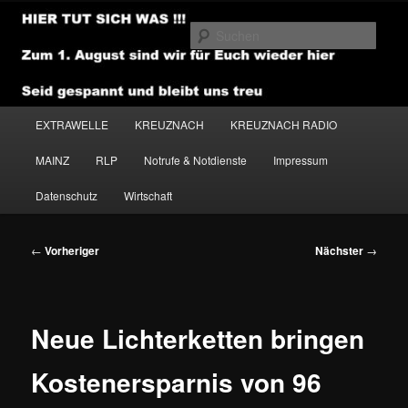
Zum
primären
Such
Inhalt
springen
NEWSHOUSE.MEDIA
Hauptmenü
EXTRAWELLE
KREUZNACH
KREUZNACH RADIO
MAINZ
RLP
Notrufe & Notdienste
Impressum
Datenschutz
Wirtschaft
Beitragsnavigation
←
Vorheriger
Nächster
→
Neue Lichterketten bringen
Kostenersparnis von 96