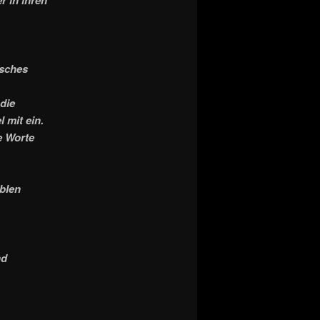
isches
die
l mit ein.
e Worte
blen
nd