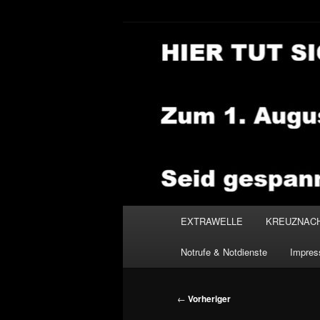
Zum
primären
Inhalt
NEWSHOUSE
springen
Hauptmenü
EXTRAWELLE
KREUZNAC
Notrufe & Notdienste
Impre
Beitragsnavigation
←
Vorheriger