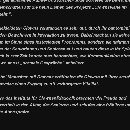
nschaften auf die neun Damen des Projekts „Clownsvisite im
heim“.
gekleideten Clowns verstanden es sehr gut, durch ihr pantomim
 den Bewohnern in Interaktion zu treten. Dabei machten sie keine
g im Sinne eines festgelegten Programms, sondern sie nahmen 
n der Seniorinnen und Senioren auf und bauten diese in ihr Spie
ch kurzer Zeit konnte man beobachten, wie Kommunikation ohn
 wo sonst „normale Gespräche“ scheitern.
 bei Menschen mit Demenz eröffneten die Clowns mit ihrer sensi
weise einen Zugang zu oft verborgener Vitalität.
re des Instituts für Clownspädagogik brachten viel Freude und
rtheit in den Alltag der Senioren und schufen eine fröhliche u
te Atmosphäre.