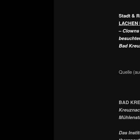
Stadt & 
LACHEN 
–
Clowns 
besuchten
Bad Kreu
Quelle (au
BAD KRE
Kreuznach
Mühlenstr
Das Insti
therapeut