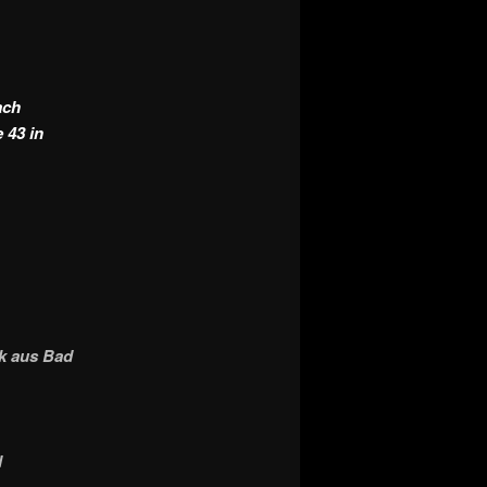
ach
 43 in
k aus Bad
d