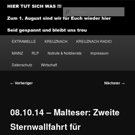
Zum
primären
Such
Inhalt
springen
NEWSHOUSE.MEDIA
Hauptmenü
EXTRAWELLE
KREUZNACH
KREUZNACH RADIO
MAINZ
RLP
Notrufe & Notdienste
Impressum
Datenschutz
Wirtschaft
Beitragsnavigation
←
Vorheriger
Nächster
→
08.10.14 – Malteser: Zweite
Sternwallfahrt für