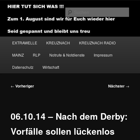
Zum
primären
Such
Inhalt
springen
NEWSHOUSE.MEDIA
Hauptmenü
EXTRAWELLE
KREUZNACH
KREUZNACH RADIO
MAINZ
RLP
Notrufe & Notdienste
Impressum
Datenschutz
Wirtschaft
Beitragsnavigation
←
Vorheriger
Nächster
→
06.10.14 – Nach dem Derby:
Vorfälle sollen lückenlos