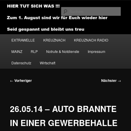
Zum
primären
Such
Inhalt
springen
NEWSHOUSE.MEDIA
Hauptmenü
EXTRAWELLE
KREUZNACH
KREUZNACH RADIO
MAINZ
RLP
Notrufe & Notdienste
Impressum
Datenschutz
Wirtschaft
Beitragsnavigation
←
Vorheriger
Nächster
→
26.05.14 – AUTO BRANNTE
IN EINER GEWERBEHALLE