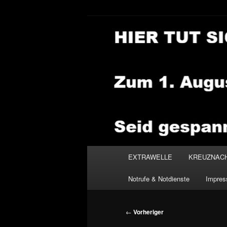
Zum
primären
Inhalt
NEWSHOUSE
springen
Hauptmenü
EXTRAWELLE
KREUZNAC
Notrufe & Notdienste
Impre
Beitragsnavigation
←
Vorheriger