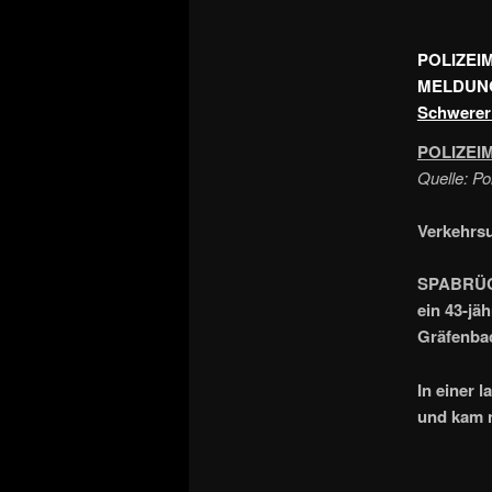
POLIZEI
MELDUNG
Schwerer 
POLIZEI
Quelle: Po
Verkehrsu
SPABRÜCKE
ein 43-jä
Gräfenba
In einer 
und kam n