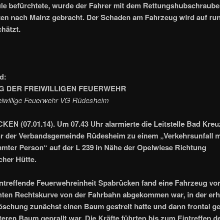
le befürchtete, wurde der Fahrer mit dem Rettungshubschrauber
ken nach Mainz gebracht. Der Schaden am Fahrzeug wird auf run
hätzt.
d:
 DER FREIWILLIGEN FEUERWEHR
reiwillige Feuerwehr VG Rüdesheim
N (07.01.14). Um 07.43 Uhr alarmierte die Leitstelle Bad Kreu
r der Verbandsgemeinde Rüdesheim zu einem „Verkehrsunfall m
mter Person“ auf der L 239 in Nähe der Opelwiese Richtung
her Hütte.
intreffende Feuerwehreinheit Spabrücken fand eine Fahrzeug vor,
chten Rechtskurve von der Fahrbahn abgekommen war, in der er
schung zunächst einen Baum gestreit hatte und dann frontal g
teren Baum geprallt war. Die Kräfte führten bis zum Eintreffen d