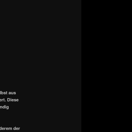
lbst aus
rt. Diese
ändig
nderem der