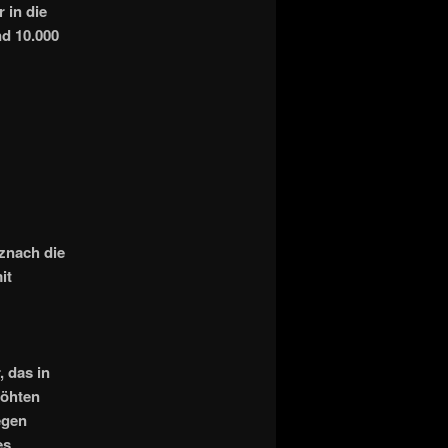
 in die
d 10.000
znach die
it
 das in
höhten
egen
es