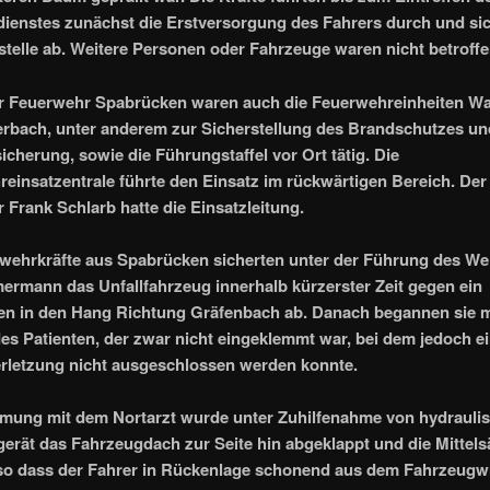
ienstes zunächst die Erstversorgung des Fahrers durch und si
lstelle ab. Weitere Personen oder Fahrzeuge waren nicht betroffe
r Feuerwehr Spabrücken waren auch die Feuerwehreinheiten Wa
rbach, unter anderem zur Sicherstellung des Brandschutzes un
icherung, sowie die Führungstaffel vor Ort tätig. Die
einsatzentrale führte den Einsatz im rückwärtigen Bereich. Der
r Frank Schlarb hatte die Einsatzleitung.
wehrkräfte aus Spabrücken sicherten unter der Führung des We
ermann das Unfallfahrzeug innerhalb kürzerster Zeit gegen ein
n in den Hang Richtung Gräfenbach ab. Danach begannen sie m
es Patienten, der zwar nicht eingeklemmt war, bei dem jedoch e
rletzung nicht ausgeschlossen werden konnte.
mmung mit dem Nortarzt wurde unter Zuhilfenahme von hydrauli
erät das Fahrzeugdach zur Seite hin abgeklappt und die Mittels
 so dass der Fahrer in Rückenlage schonend aus dem Fahrzeugw