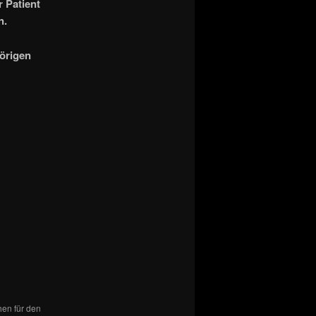
 Patient
n.
örigen
hen für den