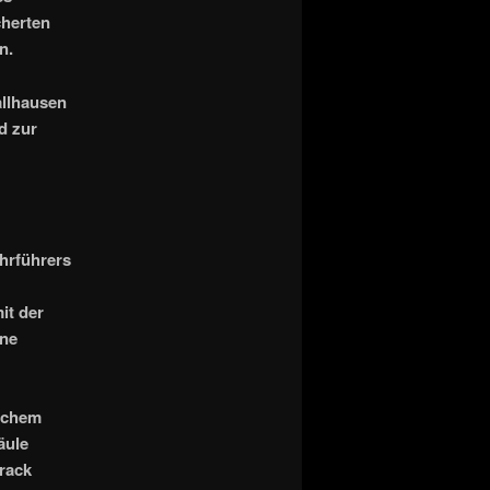
cherten
n.
llhausen
d zur
hrführers
it der
ine
schem
äule
rack