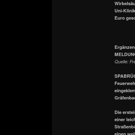
Wirbelsäu
Uni-Klini
Euro gesc
Ergänzen
MELDUNG
Quelle: F
SPABRÜCKE
Feuerweh
eingeklem
Gräfenbac
Die erste
einer lei
Straßenbö
einen wei