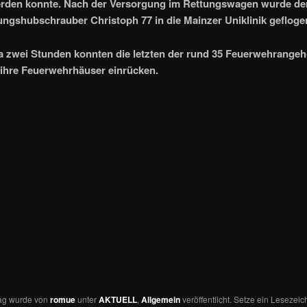
erden konnte. Nach der Versorgung im Rettungswagen wurde der
ngshubschrauber Christoph 77 in die Mainzer Uniklinik gefloge
 zwei Stunden konnten die letzten der rund 35 Feuerwehrangeh
 ihre Feuerwehrhäuser einrücken.
rag wurde von
romue
unter
AKTUELL
,
Allgemein
veröffentlicht. Setze ein Lesezeic