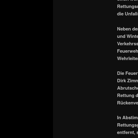
Rettungsd
die Unfal
Neben de
und Winte
Verkehrss
Feuerwehr
Wehrleite
Die Feuer
Dirk Zimm
Abrutsche
Rettung d
Rückenve
In Absti
Rettungsg
entfernt,