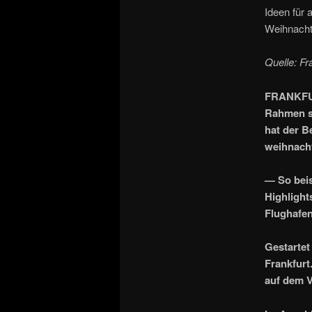
Ideen für
Weihnach
Quelle: Fr
FRANKFURT
Rahmen s
hat der B
weihnach
— So beis
Highlight
Flughafe
Gestartet
Frankfurt
auf dem V