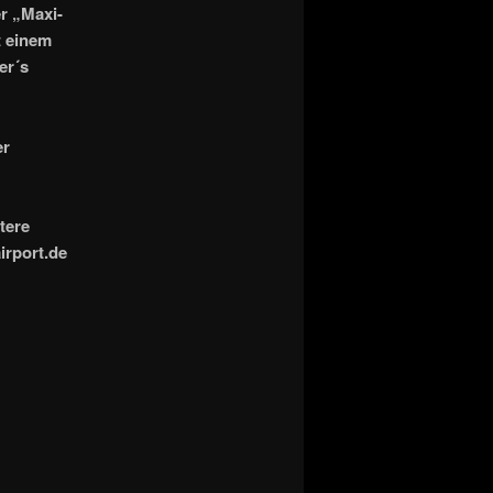
r „Maxi-
t einem
er´s
er
tere
irport.de