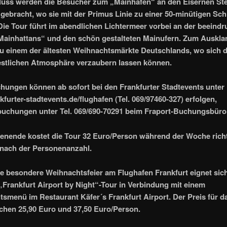
luss werden die Besucher zum „Mainhafen“ an den Eisernen St
 gebracht, wo sie mit der Primus Linie zu einer 50-minütigen Schi
Die Tour führt im abendlichen Lichtermeer vorbei an der beeind
Mainhattans“ und den schön gestalteten Mainufern. Zum Auskla
u einem der ältesten Weihnachtsmärkte Deutschlands, wo sich d
estlichen Atmosphäre verzaubern lassen können.
hungen können ab sofort bei den Frankfurter Stadtevents unter
furter-stadtevents.de/flughafen (Tel. 069/97460-327) erfolgen,
uchungen unter Tel. 069/690-70291 beim Fraport-Buchungsbüro
ende kostet die Tour 32 Euro/Person während der Woche richt
 nach der Personenanzahl.
e besondere Weihnachtsfeier am Flughafen Frankfurt eignet sich
„Frankfurt Airport by Night“-Tour in Verbindung mit einem
smenü im Restaurant Käfer´s Frankfurt Airport. Der Preis für 
schen 25,90 Euro und 37,50 Euro/Person.