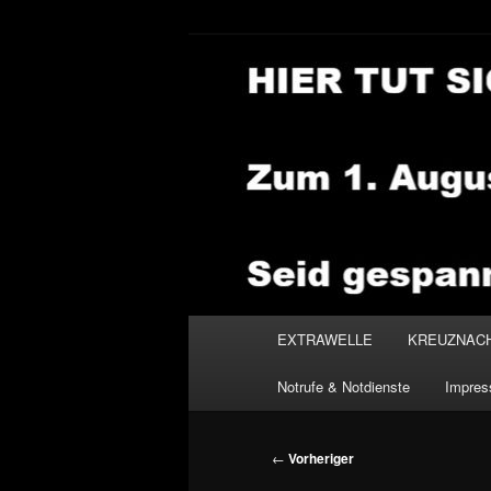
Zum
primären
Inhalt
NEWSHOUSE
springen
Hauptmenü
EXTRAWELLE
KREUZNAC
Notrufe & Notdienste
Impre
Beitragsnavigation
←
Vorheriger