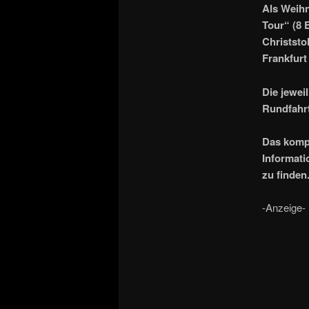
Als Weihn
Tour“ (8 
Christsto
Frankfurt 
Die jewei
Rundfahrt
Das kompl
Informati
zu finden
-Anzeige-