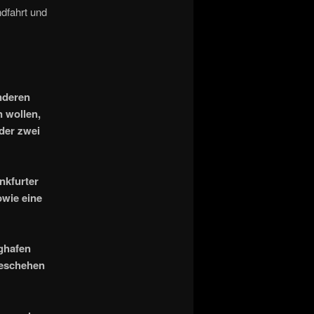
dfahrt und
nderen
 wollen,
der zwei
nkfurter
owie eine
ughafen
Geschehen