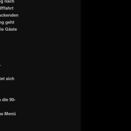
eg nach
fffahrt
ruckenden
ng geht
ie Gäste
.
et sich
 die 90-
das Menü