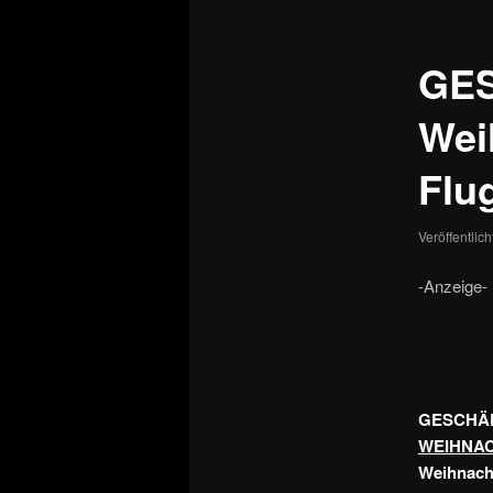
GE
Wei
Flu
Veröffentlic
-Anzeige-
GESCHÄ
WEIHNAC
Weihnacht