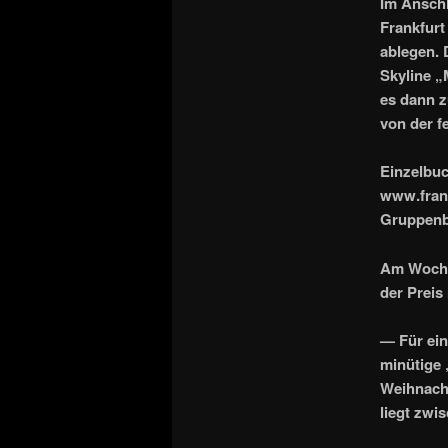
Im Ansch
Frankfurt
ablegen. 
Skyline „
es dann z
von der f
Einzelbuc
www.frank
Gruppenb
Am Wochen
der Preis
— Für ein
minütige 
Weihnacht
liegt zwi