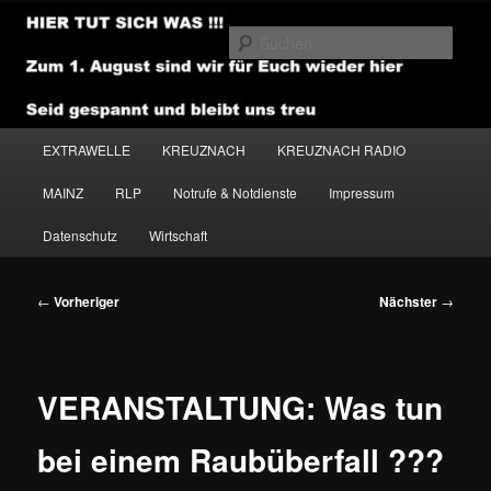
Zum
primären
Such
Inhalt
springen
NEWSHOUSE.MEDIA
Hauptmenü
EXTRAWELLE
KREUZNACH
KREUZNACH RADIO
MAINZ
RLP
Notrufe & Notdienste
Impressum
Datenschutz
Wirtschaft
Beitragsnavigation
←
Vorheriger
Nächster
→
VERANSTALTUNG: Was tun
bei einem Raubüberfall ???