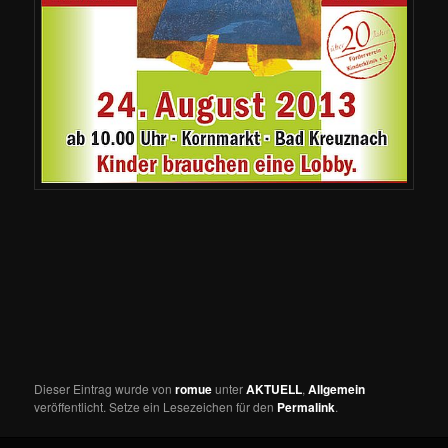
Dieser Eintrag wurde von
romue
unter
AKTUELL
,
Allgemein
veröffentlicht. Setze ein Lesezeichen für den
Permalink
.