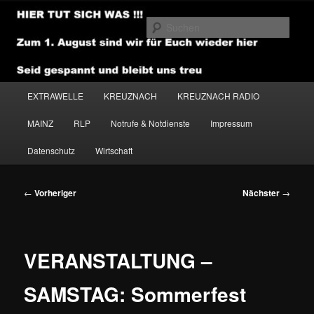
Zum
primären
Such
Inhalt
springen
NEWSHOUSE.MEDIA
Hauptmenü
EXTRAWELLE
KREUZNACH
KREUZNACH RADIO
MAINZ
RLP
Notrufe & Notdienste
Impressum
Datenschutz
Wirtschaft
Beitragsnavigation
←
Vorheriger
Nächster
→
VERANSTALTUNG –
SAMSTAG: Sommerfest