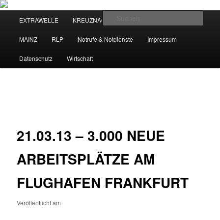
Zum
primären
Hauptmenü
Such
EXTRAWELLE
KREUZNACH
KREUZNACH RADIO
Inhalt
springen
NEWSHOUSE.MEDIA
MAINZ
RLP
Notrufe & Notdienste
Impressum
Datenschutz
Wirtschaft
Beitragsnavigation
←
Vorheriger
Nächster
→
21.03.13 – 3.000 NEUE
ARBEITSPLÄTZE AM
FLUGHAFEN FRANKFURT
Veröffentlicht am
21. März 2013