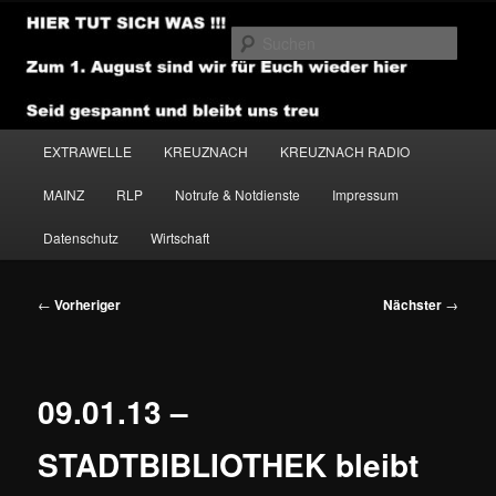
Zum
primären
Such
Inhalt
springen
NEWSHOUSE.MEDIA
Hauptmenü
EXTRAWELLE
KREUZNACH
KREUZNACH RADIO
MAINZ
RLP
Notrufe & Notdienste
Impressum
Datenschutz
Wirtschaft
Beitragsnavigation
←
Vorheriger
Nächster
→
09.01.13 –
STADTBIBLIOTHEK bleibt