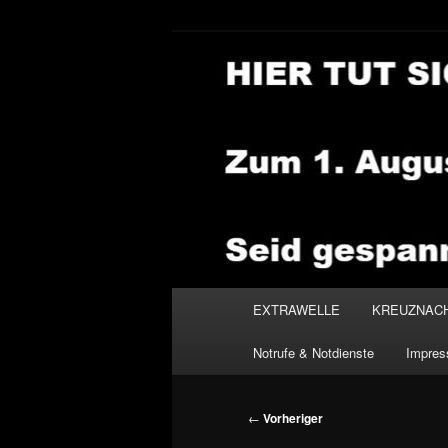
Zum
primären
Inhalt
NEWSHOUSE
springen
Hauptmenü
EXTRAWELLE
KREUZNAC
Notrufe & Notdienste
Impre
Beitragsnavigation
←
Vorheriger