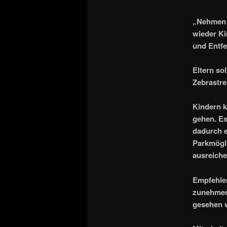
„Nehmen S
wieder Ki
und Entfe
Eltern so
Zebrastre
Kindern k
gehen. Es
dadurch e
Parkmögli
ausreiche
Empfehlen
zunehmend
gesehen 