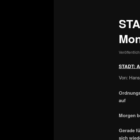
STA
Mon
Veröffentlic
STADT: Au
Von: Hans
Ordnungs
auf
Morgen be
Gerade fü
sich wied