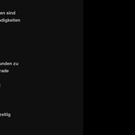
en sind
digkeiten
,
eunden zu
erade
t
eitig