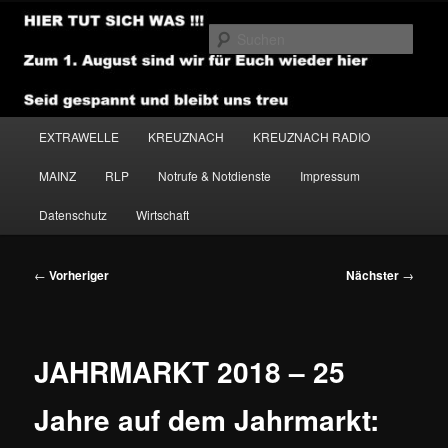
Zum
primären
Such
Inhalt
springen
NEWSHOUSE.MEDIA
Hauptmenü
EXTRAWELLE
KREUZNACH
KREUZNACH RADIO
MAINZ
RLP
Notrufe & Notdienste
Impressum
Datenschutz
Wirtschaft
Beitragsnavigation
←
Vorheriger
Nächster
→
JAHRMARKT 2018 – 25
Jahre auf dem Jahrmarkt: