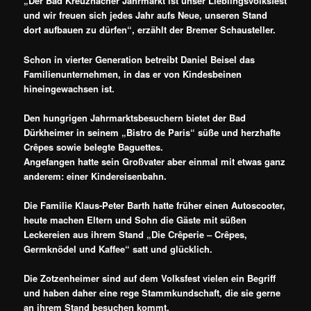
„Der Bad Kreuznacher Jahrmarkt ist unser Lieblingsvolksfest
und wir freuen sich jedes Jahr aufs Neue, unseren Stand
dort aufbauen zu dürfen“, erzählt der Bremer Schausteller.
Schon in vierter Generation betreibt Daniel Beisel das
Familienunternehmen, in das er von Kindesbeinen
hineingewachsen ist.
Den hungrigen Jahrmarktsbesuchern bietet der Bad
Dürkheimer in seinem „Bistro de Paris“ süße und herzhafte
Crêpes sowie belegte Baguettes.
Angefangen hatte sein Großvater aber einmal mit etwas ganz
anderem: einer Kindereisenbahn.
Die Familie Klaus-Peter Barth hatte früher einen Autoscooter,
heute machen Eltern und Sohn die Gäste mit süßen
Leckereien aus ihrem Stand „Die Crêperie – Crêpes,
Germknödel und Kaffee“ satt und glücklich.
Die Zotzenheimer sind auf dem Volksfest vielen ein Begriff
und haben daher eine rege Stammkundschaft, die sie gerne
an ihrem Stand besuchen kommt.