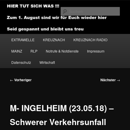
Zum
primären
Such
Inhalt
springen
NEWSHOUSE.MEDIA
Hauptmenü
EXTRAWELLE
KREUZNACH
KREUZNACH RADIO
MAINZ
RLP
Notrufe & Notdienste
Impressum
Datenschutz
Wirtschaft
Beitragsnavigation
←
Vorheriger
Nächster
→
M- INGELHEIM (23.05.18) –
Schwerer Verkehrsunfall