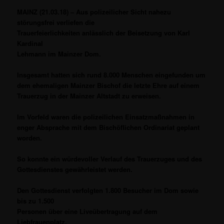
MAINZ (21.03.18) – Aus polizeilicher Sicht nahezu
störungsfrei verliefen die
Trauerfeierlichkeiten anlässlich der Beisetzung von Karl
Kardinal
Lehmann im Mainzer Dom.
Insgesamt hatten sich rund 8.000 Menschen eingefunden um
dem ehemaligen Mainzer Bischof die letzte Ehre auf einem
Trauerzug in der Mainzer Altstadt zu erweisen.
Im Vorfeld waren die polizeilichen Einsatzmaßnahmen in
enger Absprache mit dem Bischöflichen Ordinariat geplant
worden.
So konnte ein würdevoller Verlauf des Trauerzuges und des
Gottesdienstes gewährleistet werden.
Den Gottesdienst verfolgten 1.800 Besucher im Dom sowie
bis zu 1.500
Personen über eine Liveübertragung auf dem
Liebfrauenplatz.