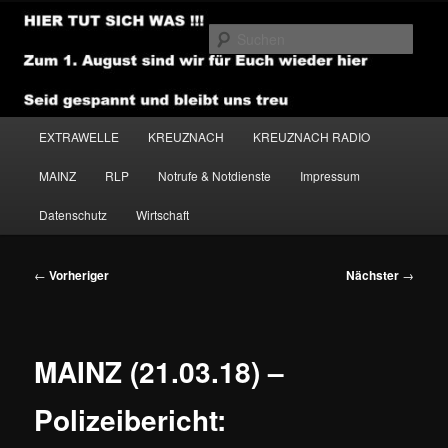
Zum
primären
Such
Inhalt
springen
NEWSHOUSE.MEDIA
Hauptmenü
EXTRAWELLE
KREUZNACH
KREUZNACH RADIO
MAINZ
RLP
Notrufe & Notdienste
Impressum
Datenschutz
Wirtschaft
Beitragsnavigation
←
Vorheriger
Nächster
→
MAINZ (21.03.18) –
Polizeibericht: