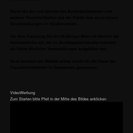
Durch die An- und Abreise des Bundespräsidenten und
weiterer Persönlichkeiten aus der Politik kam es zu kurzen
Einschränkungen im Straßenverkehr.
Vor dem Trauerzug fiel ein 54-jähriger Mann im Bereich der
Seminarkirche auf, der im Bundesgebiet bereits mehrfach
als Störer ähnlicher Veranstaltungen aufgefallen war.
Da er konstant die Abläufe störte, wurde für die Dauer der
Trauerfeierlichkeiten in Gewahrsam genommen.
VideoWerbung
Zum Starten bitte Pfeil in der Mitte des Bildes anklicken