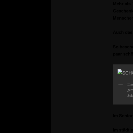
Mehr als 
Geschenke
Menschen
Auch das
So besche
paar schö
Ein
gem
Sch
Im Senior
Im städti