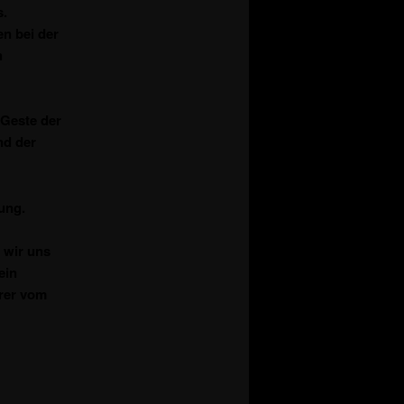
s.
n bei der
n
 Geste der
nd der
ung.
 wir uns
ein
hrer vom