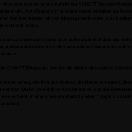
 mit einem musikalischen Auftritt des SCHOTT Werksorchester
enzentrum „Am Königsfloß“ in Mainz-Kastel verteilten sie Kuche
en Weihnachtsfeier mit den Kindergartenkindern, die im selbe
ihre Heimat haben.
rinnen und Senioren freuten sich außerordentlich über die nette
er, insbesondere über die vielen persönlichen Gespräche währe
sfeiern.
die SCHOTT Mitarbeiter brachte die Aktion eine wertvolle Erfahr
chön zu sehen, wie froh und dankbar die Menschen waren, dass
sie nahmen. Dieser persönliche Kontakt hat bei uns das Bewussts
, was es heißt, in einem Seniorenheim zu leben,“ sagte Sina Bo
tionsteam.