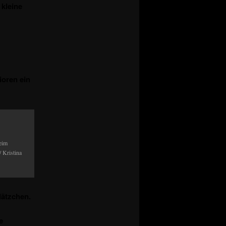
 kleine
ioren ein
eim
 Kristina
lätzchen.
e