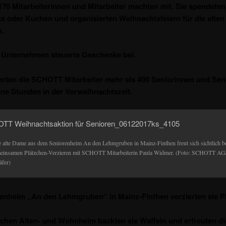
170 Mitarbeiterinnen und
Mitarbeiter machten mit. Sie spendeten
 oder Kuchen und organisierten Weihnachtsfeiern für die alten
.
 Unternehmen steuerte Geschenke bei.
rten die SCHOTT Mitarbeiter mehr als 400 Seniorinnen und Sen
ne Stunden in der Vorweihnachtszeit.
e alte Dame aus dem Seniorenheim An den Lehmgruben in Mainz-Finthen freut sich sichtlich b
einsamen Plätzchen-Verzieren mit SCHOTT Mitarbeiterin Paula Widmer. (Foto: SCHOTT AG/
äfer)
enheim „An den Lehmgruben“ in Mainz-Finthen verzierten sie P
schen Alten- und Wohnheim backten sie Waffeln und erfreuten di