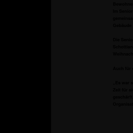
Bewohner
Im Senior
gemeinsam
Gebäude 
Die Senio
Schottian
Weihnacht
Auch für 
„Es war s
Zeit für 
geschärft
Organisa