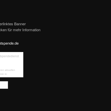
erlinktes Banner
icken für mehr Information
ren aktuellen
min in: