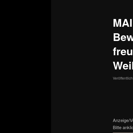
MAIN
Bew
fre
Wei
Veröffentlic
Anzeige/V
Bitte ankl