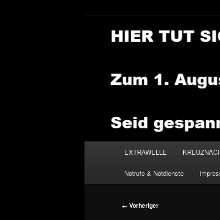
Zum
primären
Inhalt
NEWSHOUSE
springen
Hauptmenü
EXTRAWELLE
KREUZNAC
Notrufe & Notdienste
Impre
Beitragsnavigation
←
Vorheriger