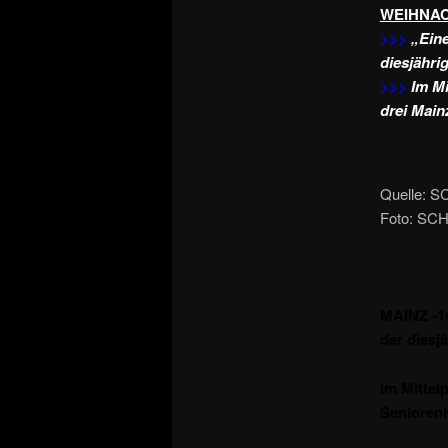
WEIHNAC
>>>
„Eine
diesjähri
>>>
Im Mi
drei Main
Quelle: S
Foto: SCH
MAINZ -14
der diesj
Im Mitte
Senioren