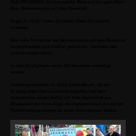
BAD KREUZNACH. Ein traumhafter Blick und ein gutes Wein
Glas: Naheweinprobe auf dem Riesenrad
Gegen 21.15 Uhr hatten die letzten Gäste ihre Gondel
verlassen.
Sehr viele Teilnehmer der Naheweinprobe auf dem Riesenrad
verabschiedeten sich fröhlich gelaunt an: „Nächstes Jahr
sind wir wieder dabei.“
In zwei Durchgängen waren 320 Menschen verköstigt
worden.
Oberbürgermeisterin Dr. Heike Kaster-Meurer, die am
Eingang jeden Gast persönlich begrüßte, half beim
Ausschenken wieder fleißig mit: Eine Mannschaft aus
Mitarbeitern der Firma Kipp, des Partyservices Fuhr und der
Stadtverwaltung sorgten für einen reibungslosen Ablauf.