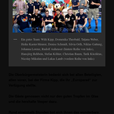
Ein gutes Team: Willi Kipp, Domenika Theobald, Tatjana Weber,
Heike Kaster-Meurer, Denise Schmidt, Silvia Orth, Niklas Gattung,
Johanna Lorenz, Rudolf Anheuser (hintere Reihe von links),
Hansjörg Rehbein, Stefan Köhler, Christian Baum, Tarik Kücüktas,
Nicolay Mikulim und Lukas Lamb (vordere Reihe von links)
Die Oberbürgermeisterin bedankt sich bei allen Beteiligten,
allen voran, bei der Firma Kipp, die ihr „Europarad“ zur
Verfügung stellte.
Die Gäste genossen nicht nur den guten Tropfen im Glas
und die herzhafte Vesper dazu.
Rund eineinhalb Stunden bot sich ihnen das wunderbare