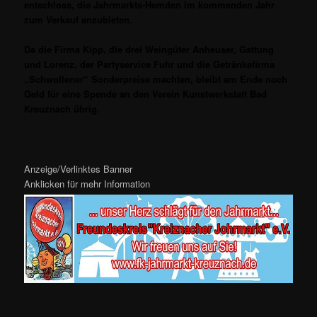
entschloss, die Jahrmarkts-Hemden im kommenden Jahr
zum Verkauf anzubieten.
Da die Firma Kipp, die drei Weingüter Anheuser, Gattung
und Lorenz, der Partyservice Fuhr und die Getränkefirma
„Schwollener“ Sonderpreise machten, bleibt am Ende noch
Geld für eine Spende an den Verein Kunstwerkstatt Bad
Kreuznach übrig.
Anzeige/Verlinktes Banner
Anklicken für mehr Information