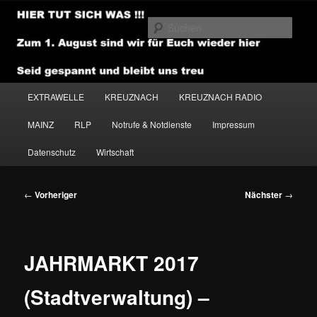
Zum
primären
Such
Inhalt
springen
NEWSHOUSE.MEDIA
Hauptmenü
EXTRAWELLE
KREUZNACH
KREUZNACH RADIO
MAINZ
RLP
Notrufe & Notdienste
Impressum
Datenschutz
Wirtschaft
Beitragsnavigation
←
Vorheriger
Nächster
→
JAHRMARKT 2017
(Stadtverwaltung) –