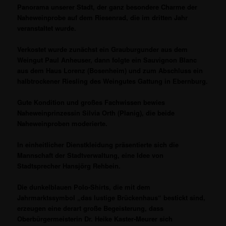
Panorama unserer Stadt, der ganz besondere Charme der
Naheweinprobe auf dem Riesenrad, die im dritten Jahr
veranstaltet wurde.
Verkostet wurde zunächst ein Grauburgunder aus dem
Weingut Paul Anheuser, dann folgte ein Sauvignon Blanc
aus dem Haus Lorenz (Bosenheim) und zum Abschluss ein
halbtrockener Riesling des Weingutes Gattung in Ebernburg.
Gute Kondition und großes Fachwissen bewies
Naheweinprinzessin Silvia Orth (Planig), die beide
Naheweinproben moderierte.
In einheitlicher Dienstkleidung präsentierte sich die
Mannschaft der Stadtverwaltung, eine Idee von
Stadtsprecher Hansjörg Rehbein.
Die dunkelblauen Polo-Shirts, die mit dem
Jahrmarktssymbol „das lustige Brückenhaus“ bestickt sind,
erzeugen eine derart große Begeisterung, dass
Oberbürgermeisterin Dr. Heike Kaster-Meurer sich