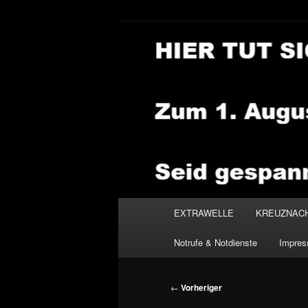
Zum
primären
Inhalt
NEWSHOUSE
springen
Hauptmenü
EXTRAWELLE
KREUZNAC
Notrufe & Notdienste
Impre
Beitragsnavigation
←
Vorheriger