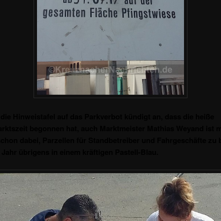
 die Hinweistafel auf das Parkverbot kündigt an, dass die heiße
rktszeit begonnen hat, auch Marktmeister Mathias Weyand ist m
schon dabei, Parzellen für Standbetreiber und Fahrgeschäfte zu 
 Jahr übrigens in einem kräftigen Pastell-Blau.