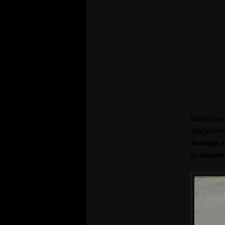
Nicht nur
Vorjahrma
Kollegin 
In diesem