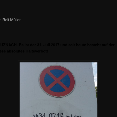
: Rolf Müller
NACH. Es ist der 31. Juli 2017 und seit heute besteht auf der
ese absolutes Halteverbot!