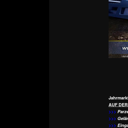
Jahrmark
AUF DER
>>>
Parze
>>>
Gelän
>>>
Einga