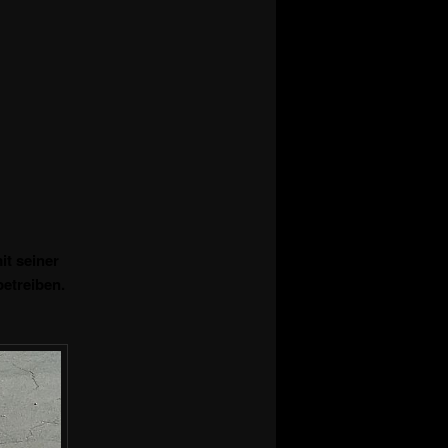
it seiner
betreiben.