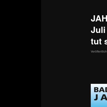
JAH
Jul
tut 
Veröffentlic