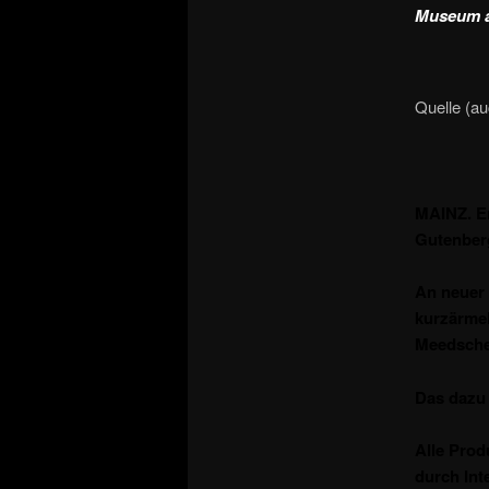
Museum au
Quelle (au
MAINZ. En
Gutenber
An neuer 
kurzärmel
Meedsche
Das dazu 
Alle Pro
durch Int