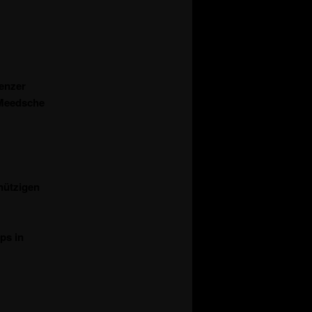
enzer
 Meedsche
nützigen
ps in