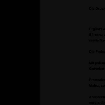
Die Druck
Ergänzt w
Bärsche u
sowie Mee
Die Preis
Mit jedem
Gutenberg
Erstande
Mainz, so
Ansprechp
cordier@