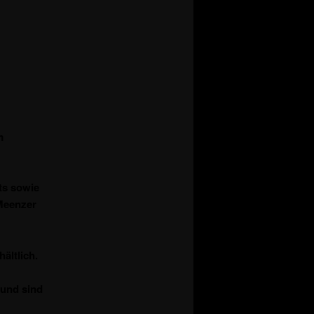
m
ts sowie
Meenzer
ältlich.
 und sind