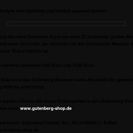
knöpfe sind nickelfrei und farblich passend lackiert.
ird das neue Sortiment durch ein etwa 22 Zentimeter großes Me
nd einen Schnuller, der ebenfalls mit den Aufdrucken Meenzer
nzer Bub erhältlich ist.
e variieren zwischen 9,95 Euro und 14,95 Euro.
 Kauf wird das Gutenberg-Museum sowie die Arbeit der gemein
 Stiftung unterstützt.
n werden können die neuen Kindersachen in den Gutenberg-Sho
wie unter
www.gutenberg-shop.de
.
artnerin: Zvjezdana Cordier, Tel.: 06131/9060111, E-Mail:
gutenberg-shop.de