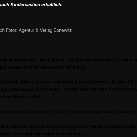
ch Kindersachen erhältlich.
ch Foto): Agentur & Verlag Bonewitz
dlich sind in der „Mein Mainz“-Edition des Gutenberg-Shops i
g-Museum auch Kindersachen erhältlich.
Oberbekleidung gibt es – rechtzeitig zum Sommer – Kinder-Shir
ige Baby-Bodys in schwarz, rot oder weiß mit den Aufdrucken 
 oder Meenzer Bub.
passende Lätzchen ist in Weiß mit den jeweiligen Aufdrucken erh
dukte bestehen aus gekämmter, ringgesponnener Bio-Baumwolle
erlock-Verarbeitung weich und elastisch.