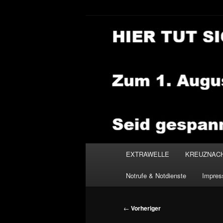
Zum
primären
Inhalt
NEWSHOUSE
springen
Hauptmenü
EXTRAWELLE
KREUZNAC
Notrufe & Notdienste
Impre
Beitragsnavigation
←
Vorheriger