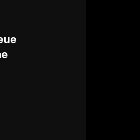
eue
ne