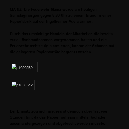
MAINZ. Die Feuerwehr Mainz wurde am heutigen
Samstagmorgen gegen 8:30 Uhr zu einem Brand in einer
Papierfabrik auf der Ingelheimer Aue alarmiert.
Durch das umsichtige Handeln der Mitarbeiter, die bereits
erste Löschmaßnahmen vorgenommen hatten und die
Feuerwehr rechtzeitig alarmierten, konnte der Schaden auf
die gelagerten Papiervorräte begrenzt werden.
Der Einsatz zog sich insgesamt dennoch über fast vier
Stunden hin, da das Papier mühsam mittels Radlader
auseinandergezogen und abgelöscht werden musste.