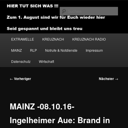
Zum
primären
Such
Inhalt
springen
NEWSHOUSE.MEDIA
Hauptmenü
EXTRAWELLE
KREUZNACH
KREUZNACH RADIO
MAINZ
RLP
Notrufe & Notdienste
Impressum
Datenschutz
Wirtschaft
Beitragsnavigation
←
Vorheriger
Nächster
→
MAINZ -08.10.16-
Ingelheimer Aue: Brand in