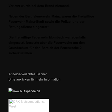
Verletzt wurde bei dem Brand niemand.
Neben der Berufsfeuerwehr Mainz waren die Freiwillige
Feuerwehr Mainz-Stadt sowie die Polizei und der
Rettungsdienst eingesetzt.
Die Freiwillige Feuerwehr Mombach war ebenfalls
eingesetzt, besetzte aber die Feuerwache um den
Grundschutz für den Bereich der Feuerwache 2
sicherzustellen.
Anzeige/Verlinktes Banner
Bitte anklicken für mehr Information