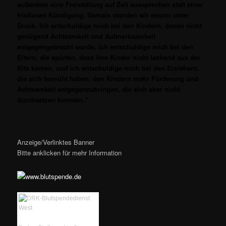
außerdem eine Freistellung auf Zeit aussprechen statt einer
fristlosen Kündigung. Damals standen wir enorm unter
Druck. Ich entschuldige mich bei den Kindern, denen nicht
genügend
Achtsamkeit und Aufmerksamkeit
entgegengebracht wurde, ich entschuldige mich bei den
Eltern, die spürten, dass ihre Kinder nicht lachend aus der
Kita kamen, und ich
entschuldige mich bei den Erziehern,
die sich bemüht haben, den Kindern mehr Förderung und
Achtsamkeit entgegenzubringen, die sich aber nicht
durchsetzen konnten.“
Anzeige/Verlinktes Banner
Bitte anklicken für mehr Information