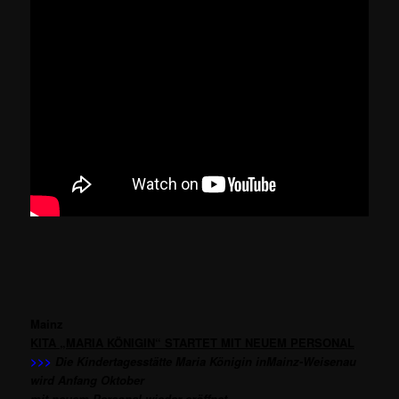
Mainz
KITA „MARIA KÖNIGIN“ STARTET MIT NEUEM PERSONAL
>>>
Die Kindertagesstätte Maria Königin inMainz-Weisenau
wird Anfang Oktober
mit neuem Personal wieder eröffnet