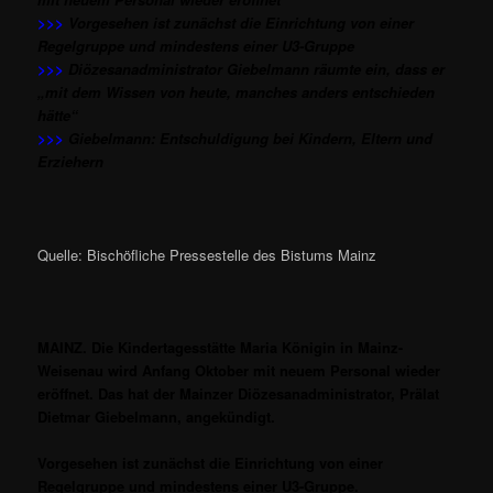
>>>
Vorgesehen ist zunächst die Einrichtung von einer
Regelgruppe und mindestens einer U3-Gruppe
>>>
Diözesanadministrator Giebelmann räumte ein, dass er
„mit dem Wissen von heute, manches anders entschieden
hätte“
>>>
Giebelmann: Entschuldigung bei Kindern, Eltern und
Erziehern
Quelle: Bischöfliche Pressestelle des Bistums Mainz
MAINZ. Die Kindertagesstätte Maria Königin in Mainz-
Weisenau wird Anfang Oktober
mit neuem Personal wieder
eröffnet. Das hat der Mainzer Diözesanadministrator, Prälat
Dietmar Giebelmann, angekündigt.
Vorgesehen ist zunächst die Einrichtung von einer
Regelgruppe und mindestens einer U3-Gruppe.