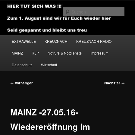
Zum
primären
Such
Inhalt
springen
NEWSHOUSE.MEDIA
Hauptmenü
EXTRAWELLE
KREUZNACH
KREUZNACH RADIO
MAINZ
RLP
Notrufe & Notdienste
Impressum
Datenschutz
Wirtschaft
Beitragsnavigation
←
Vorheriger
Nächster
→
MAINZ -27.05.16-
Wiedereröffnung im