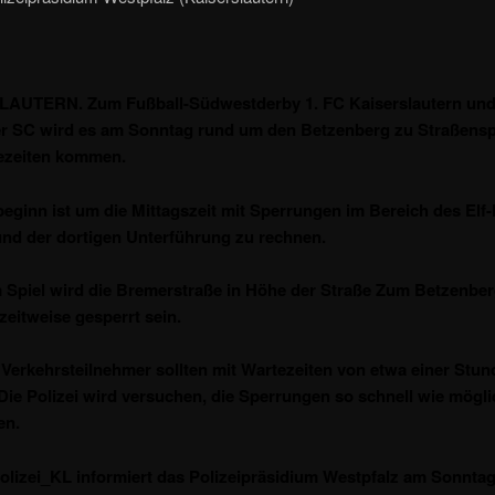
AUTERN. Zum Fußball-Südwestderby 1. FC Kaiserslautern un
er SC wird es am Sonntag rund um den Betzenberg zu Straßens
ezeiten kommen.
beginn ist um die Mittagszeit mit Sperrungen im Bereich des Elf
und der dortigen Unterführung zu rechnen.
Spiel wird die Bremerstraße in Höhe der Straße Zum Betzenbe
 zeitweise gesperrt sein.
Verkehrsteilnehmer sollten mit Wartezeiten von etwa einer Stun
Die Polizei wird versuchen, die Sperrungen so schnell wie mögli
en.
lizei_KL informiert das Polizeipräsidium Westpfalz am Sonntag