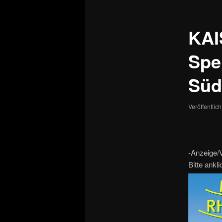
KAI
Spe
Süd
Veröffentlic
-Anzeige/V
Bitte ankl