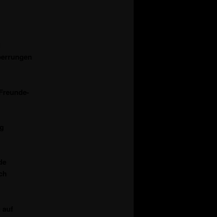
d
perrungen
-Freunde-
rg
de
ch
 auf