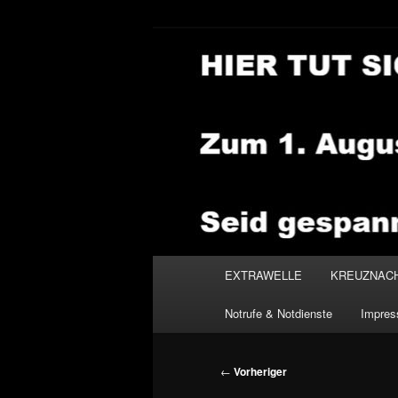
Zum
primären
Inhalt
NEWSHOUSE
springen
Hauptmenü
EXTRAWELLE
KREUZNAC
Notrufe & Notdienste
Impre
Beitragsnavigation
←
Vorheriger