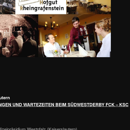
utern
GEN UND WARTEZEITEN BEIM SÜDWESTDERBY FCK – KSC
lizeipräsidium Westpfalz (Kaiserslautern)