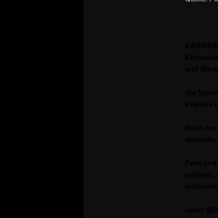
KAISERSL
Karlsruh
und Wart
Vor Spiel
Kreisels 
Nach dem 
ebenfalls
Fans und 
rechnen. 
aufzuheb
Unter @Po