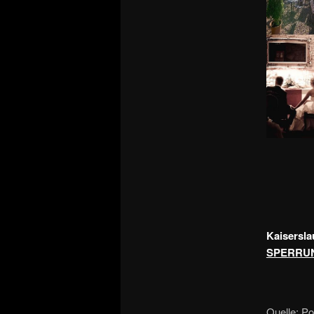
Kaisersla
SPERRUN
Quelle: Po