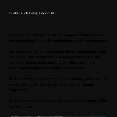
Quelle (auch Foto): Fraport AG
FLUGHAFEN FRANKFURT/dh. Im August wird auf der Start-
und Landebahn Center die Asphaltdeckschicht ausgetauscht.
Der Austausch der vier Zentimeter dicken Asphaltoberfläche
ist, wie auf stark befahrenen Autobahnen auch, etwa alle
sechs bis sieben Jahre aufgrund von Abnutzung und
witterungsbedingter Beschädigungen notwendig.
Die Umsetzung der Maßnahme ist ab Sonntag, den 9. August
von 23 Uhr bis zur Nacht vom 12. auf den 13. August
vorgesehen.
Die Centerbahn steht planmäßig wieder ab 13. August, 5 Uhr
zur Verfügung.