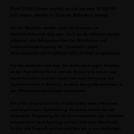
Rund 20.000 Tonnen Asphalt, so viel wie etwa 16.500 VW-
Golf wiegen, werden im Zuge der Maßnahme bewegt.
Auf der Baustelle werden rund 100 Personen im
Mehrschichtbetrieb tätig sein. Im Zuge der Arbeiten werden
zeitgleich alle Halogenleuchten der Mittellinien- und
Aufsetzzonenbefeuerung der Centerbahn gegen
stromsparende und langlebige LED-Leuchten ausgetauscht.
Für die geplanten und zum Teil wetterabhängigen Arbeiten
an der Asphaltoberfläche und der Befeuerung kamen aus
bautechnischen Gründen (Asphalteinbau) bevorzugt die
Sommermonate in Betracht, da diese die größte Konstanz in
den Witterungsbedingungen garantieren.
Ein solch anspruchsvolles Projekt bedarf einer intensiven
und langfristigen Vorbereitung. So wurde bereits bei der
saisonalen Vorplanung für die Sommermonate das Vorhaben
entsprechend berücksichtigt und ein Zeitraum identifiziert,
in dem das Flugaufkommen niedriger als in den vorherigen