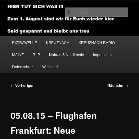
Zum
primären
Such
Inhalt
springen
NEWSHOUSE.MEDIA
Hauptmenü
EXTRAWELLE
KREUZNACH
KREUZNACH RADIO
MAINZ
RLP
Notrufe & Notdienste
Impressum
Datenschutz
Wirtschaft
Beitragsnavigation
←
Vorheriger
Nächster
→
05.08.15 – Flughafen
Frankfurt: Neue