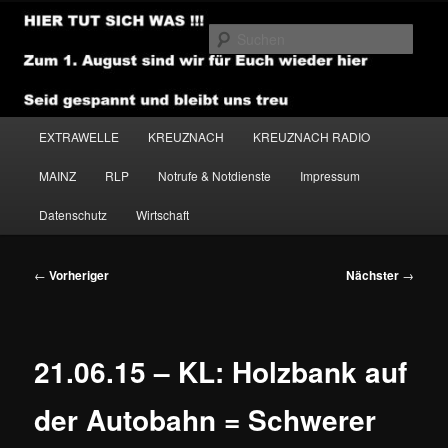
Zum
primären
Such
Inhalt
springen
NEWSHOUSE.MEDIA
Hauptmenü
EXTRAWELLE
KREUZNACH
KREUZNACH RADIO
MAINZ
RLP
Notrufe & Notdienste
Impressum
Datenschutz
Wirtschaft
Beitragsnavigation
←
Vorheriger
Nächster
→
21.06.15 – KL: Holzbank auf
der Autobahn = Schwerer