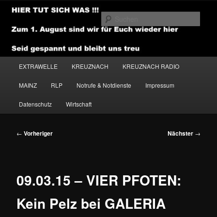
Zum
primären
Such
Inhalt
springen
NEWSHOUSE.MEDIA
Hauptmenü
EXTRAWELLE
KREUZNACH
KREUZNACH RADIO
MAINZ
RLP
Notrufe & Notdienste
Impressum
Datenschutz
Wirtschaft
Beitragsnavigation
←
Vorheriger
Nächster
→
09.03.15 – VIER PFOTEN:
Kein Pelz bei GALERIA