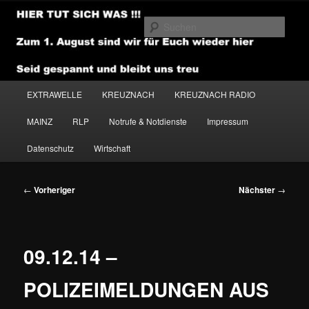
Zum
primären
Such
Inhalt
springen
NEWSHOUSE.MEDIA
Hauptmenü
EXTRAWELLE
KREUZNACH
KREUZNACH RADIO
MAINZ
RLP
Notrufe & Notdienste
Impressum
Datenschutz
Wirtschaft
Beitragsnavigation
←
Vorheriger
Nächster
→
09.12.14 –
POLIZEIMELDUNGEN AUS