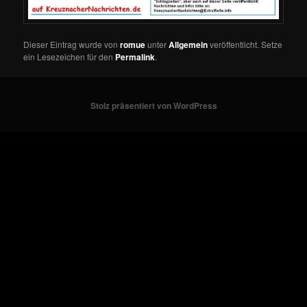
Dieser Eintrag wurde von
romue
unter
Allgemein
veröffentlicht. Setze
ein Lesezeichen für den
Permalink
.
Stolz präsentiert von WordPress