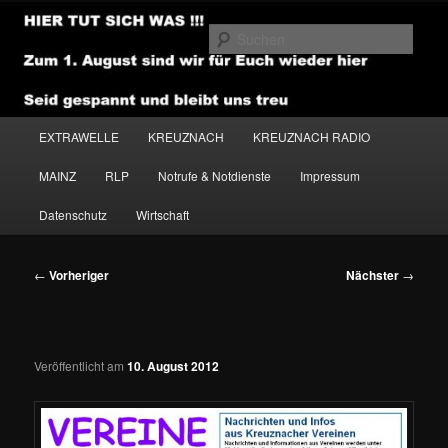
Zum
primären
Such
Inhalt
springen
NEWSHOUSE.MEDIA
Hauptmenü
EXTRAWELLE
KREUZNACH
KREUZNACH RADIO
MAINZ
RLP
Notrufe & Notdienste
Impressum
Datenschutz
Wirtschaft
Beitragsnavigation
←
Vorheriger
Nächster
→
Veröffentlicht am
10. August 2012