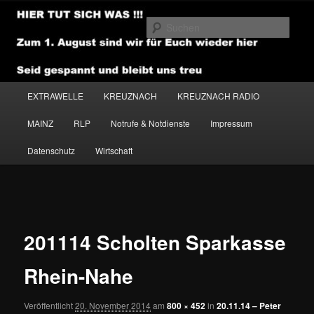
Zum
primären
Such
Inhalt
springen
NEWSHOUSE.MEDIA
Hauptmenü
EXTRAWELLE
KREUZNACH
KREUZNACH RADIO
MAINZ
RLP
Notrufe & Notdienste
Impressum
Datenschutz
Wirtschaft
Bilder-
Navigation
201114 Scholten Sparkasse
Rhein-Nahe
Veröffentlicht
20. November 2014
am
800 × 452
in
20.11.14 – Peter